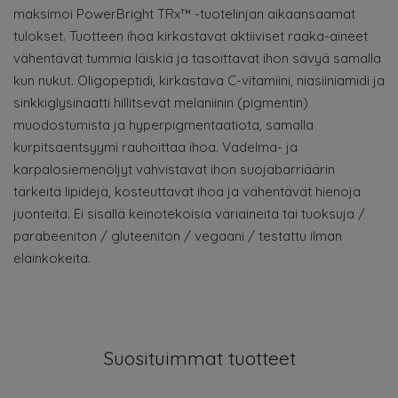
maksimoi PowerBright TRx™ -tuotelinjan aikaansaamat
tulokset. Tuotteen ihoa kirkastavat aktiiviset raaka-aineet
vähentävät tummia läiskiä ja tasoittavat ihon sävyä samalla
kun nukut. Oligopeptidi, kirkastava C-vitamiini, niasiiniamidi ja
sinkkiglysinaatti hillitsevät melaniinin (pigmentin)
muodostumista ja hyperpigmentaatiota, samalla
kurpitsaentsyymi rauhoittaa ihoa. Vadelma- ja
karpalosiemenöljyt vahvistavat ihon suojabarriäärin
tärkeitä lipidejä, kosteuttavat ihoa ja vähentävät hienoja
juonteita. Ei sisällä keinotekoisia väriaineita tai tuoksuja /
parabeeniton / gluteeniton / vegaani / testattu ilman
eläinkokeita.
Suosituimmat tuotteet