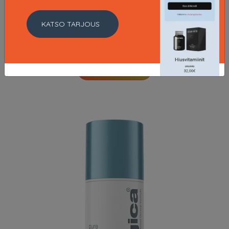
Daily Glycolic Cleanser, 295 ml Dermalogica
KATSO TARJOUS
Ihonpuhdistus
46.9 EUR
LISÄTIETOJA