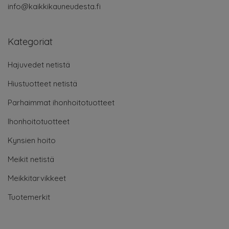
info@kaikkikauneudesta.fi
Kategoriat
Hajuvedet netistä
Hiustuotteet netistä
Parhaimmat ihonhoitotuotteet
Ihonhoitotuotteet
Kynsien hoito
Meikit netistä
Meikkitarvikkeet
Tuotemerkit