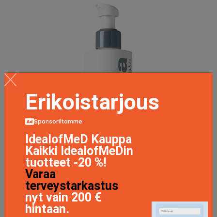
Erikoistarjous
Sponsoriltamme
IdealofMeD Kauppa
Kaikki IdealofMeDin
tuotteet -20 %!
Varaa
terveystarkastus
nyt vain 200 €
hintaan.