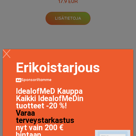
17.9 EUR
LISÄTIETOJA
Erikoistarjous
Sponsoriltamme
IdealofMeD Kauppa
Kaikki IdealofMeDin
tuotteet -20 %!
Varaa
terveystarkastus
nyt vain 200 €
hintaan.