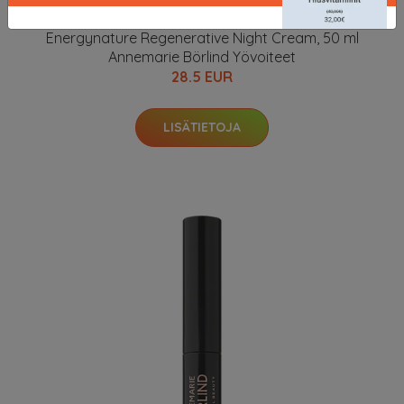
Energynature Regenerative Night Cream, 50 ml
Annemarie Börlind Yövoiteet
28.5 EUR
LISÄTIETOJA