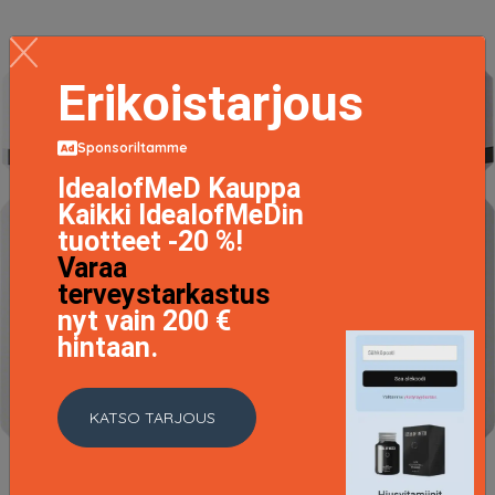
Erikoistarjous
Sponsoriltamme
IdealofMeD Kauppa
Kaikki IdealofMeDin
tuotteet -20 %!
Varaa
terveystarkastus
nyt vain 200 €
hintaan.
KATSO TARJOUS