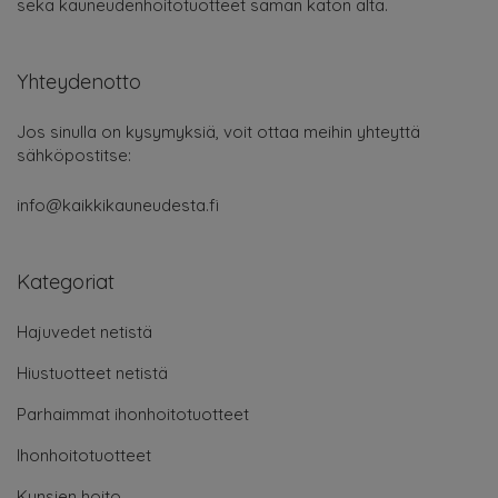
sekä kauneudenhoitotuotteet saman katon alta.
Yhteydenotto
Jos sinulla on kysymyksiä, voit ottaa meihin yhteyttä
sähköpostitse:
info@kaikkikauneudesta.fi
Kategoriat
Hajuvedet netistä
Hiustuotteet netistä
Parhaimmat ihonhoitotuotteet
Ihonhoitotuotteet
Kynsien hoito