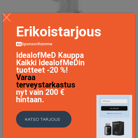
Erikoistarjous
Sponsoriltamme
IdealofMeD Kauppa
Kaikki IdealofMeDin
tuotteet -20 %!
Varaa
terveystarkastus
nyt vain 200 €
hintaan.
KATSO TARJOUS