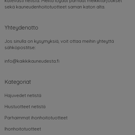
kätevästi netistä. Meiltä löydät parhaat meikkitarjoukset
sekä kauneudenhoitotuotteet saman katon alta.
Yhteydenotto
Jos sinulla on kysymyksiä, voit ottaa meihin yhteyttä
sähköpostitse:
info@kaikkikauneudesta.fi
Kategoriat
Hajuvedet netistä
Hiustuotteet netistä
Parhaimmat ihonhoitotuotteet
Ihonhoitotuotteet