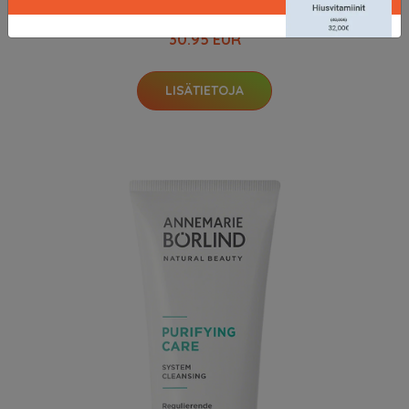
Natural Beauty, 50 ml Annemarie Börlind Ihonpuhdistus
30.95 EUR
LISÄTIETOJA