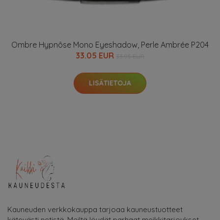
Ombre Hypnôse Mono Eyeshadow, Perle Ambrée P204
33.05 EUR
33.95 EUR
LISÄTIETOJA
Kauneuden verkkokauppa tarjoaa kauneustuotteet
kätevästi netistä. Meiltä löydät parhaat meikkitarjoukset