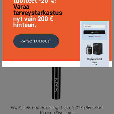
tuotteet -20 %!
Varaa
terveystarkastus
nyt vain 200 €
hintaan.
KATSO TARJOUS
Pro Multi-Purpose Buffing Brush, NYX Professional
Makeup Siveltimet