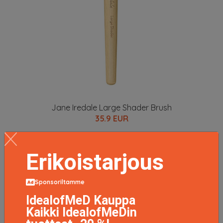
Jane Iredale Large Shader Brush
35.9 EUR
LISÄTIETOJA
Erikoistarjous
Sponsoriltamme
IdealofMeD Kauppa
Kaikki IdealofMeDin