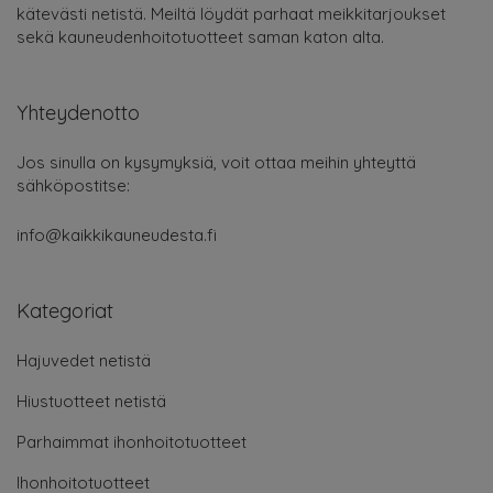
kätevästi netistä. Meiltä löydät parhaat meikkitarjoukset
sekä kauneudenhoitotuotteet saman katon alta.
Yhteydenotto
Jos sinulla on kysymyksiä, voit ottaa meihin yhteyttä
sähköpostitse:
info@kaikkikauneudesta.fi
Kategoriat
Hajuvedet netistä
Hiustuotteet netistä
Parhaimmat ihonhoitotuotteet
Ihonhoitotuotteet