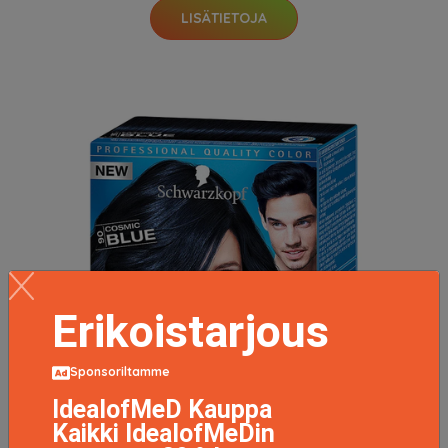
LISÄTIETOJA
Erikoistarjous
Sponsoriltamme
IdealofMeD Kauppa
Kaikki IdealofMeDin