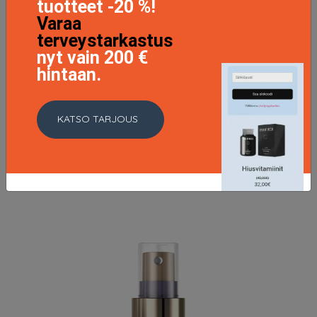
tuotteet -20 %!
Varaa
terveystarkastus
nyt vain 200 €
hintaan.
Schwarzkopf Live Color XXL, 86 Pure Purple,
Schwarzkopf Hiusvärit
KATSO TARJOUS
11.5 EUR
LISÄTIETOJA