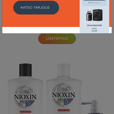
KATSO TARJOUS
Clarifying Clay Wash Cleanse & Tone, 150 ml Elemis
Ihonpuhdistus
48.5 EUR
LISÄTIETOJA