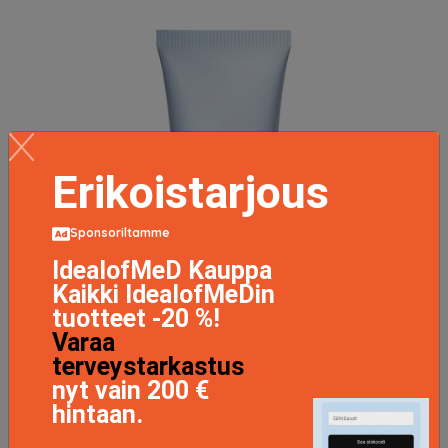
Erikoistarjous
Sponsoriltamme
IdealofMeD Kauppa
Kaikki IdealofMeDin
tuotteet -20 %!
Varaa
terveystarkastus
nyt vain 200 €
hintaan.