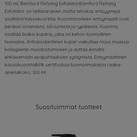
100 ml, Bamford Refining ExfoliatorBamford Refning
Exfoliator on hellävarainen, mutta tehokas entsyymejä
sisältävä kasvokuorinta. Kuorintavoiteen entsymaatit ovat
peräisin omenasta, sitruunasta ja rypäleistä. Kuorinta
sisältää lisäksi kuparia, joka on kehon luonnollinen
hivenaine. Antioksidanttinen kupari vaikuttaa muun muassa
kollageenin muodostumiseen ja auttaa ennalta
ehkäisemään epäpuhtauksien syntymistä. Entsymaattinen
kasvokuorinta86% sertifioituja luonnonmukaisia raaka-
aineitaKoko: 100 ml
Suosituimmat tuotteet