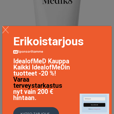
Erikoistarjous
Sponsoriltamme
IdealofMeD Kauppa
Kaikki IdealofMeDin
tuotteet -20 %!
Varaa
terveystarkastus
Natural Clay Mask, 75 ml Medik8 Kasvonaamiot
nyt vain 200 €
37.9 EUR
hintaan.
LISÄTIETOJA
KATSO TARJOUS