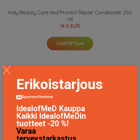
Indy Beauty Care And Protect Repair Conditioner 250
ml
14.9 EUR
LISÄTIETOJA
Erikoistarjous
Sponsoriltamme
IdealofMeD Kauppa
Kaikki IdealofMeDin
tuotteet -20 %!
Varaa
terveystarkastus