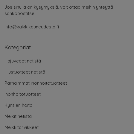
Jos sinulla on kysymyksiä, voit ottaa meihin yhteyttä
sähköpostitse:
info@kaikkikauneudesta.fi
Kategoriat
Hajuvedet netistä
Hiustuotteet netistä
Parhaimmat ihonhoitotuotteet
Ihonhoitotuotteet
Kynsien hoito
Meikit netistä
Meikkitarvikkeet