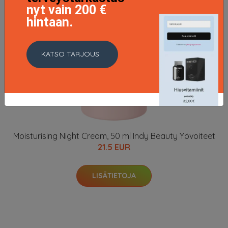
nyt vain 200 €
hintaan.
KATSO TARJOUS
Moisturising Night Cream, 50 ml Indy Beauty Yövoiteet
21.5 EUR
LISÄTIETOJA