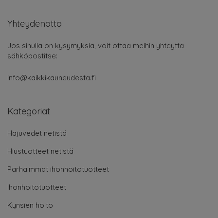
Yhteydenotto
Jos sinulla on kysymyksiä, voit ottaa meihin yhteyttä
sähköpostitse:
info@kaikkikauneudesta.fi
Kategoriat
Hajuvedet netistä
Hiustuotteet netistä
Parhaimmat ihonhoitotuotteet
Ihonhoitotuotteet
Kynsien hoito