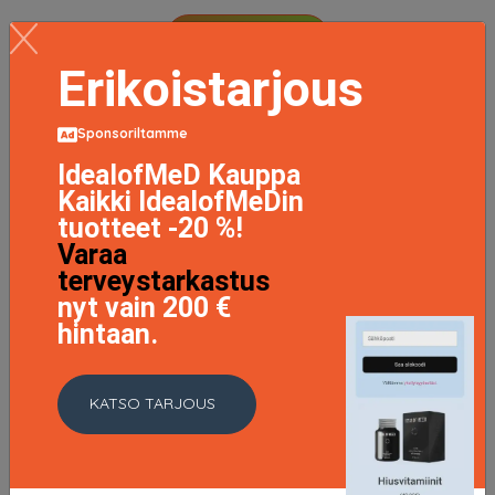
LISÄTIETOJA
Erikoistarjous
Sponsoriltamme
IdealofMeD Kauppa
Kaikki IdealofMeDin
tuotteet -20 %!
Varaa
terveystarkastus
nyt vain 200 €
hintaan.
KATSO TARJOUS