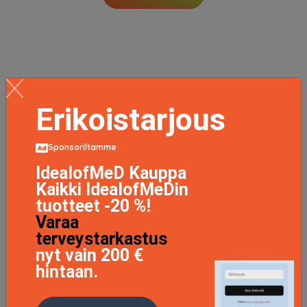
Erikoistarjous
Sponsoriltamme
IdealofMeD Kauppa
Kaikki IdealofMeDin
tuotteet -20 %!
Varaa
terveystarkastus
nyt vain 200 €
hintaan.