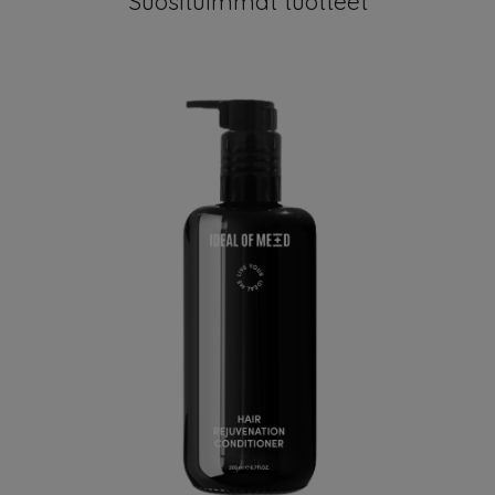
Suosituimmat tuotteet