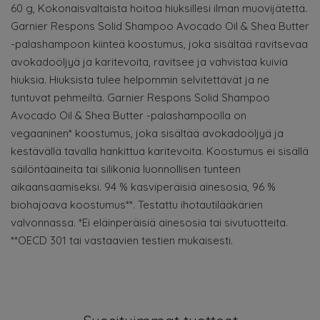
60 g, Kokonaisvaltaista hoitoa hiuksillesi ilman muovijätettä.
Garnier Respons Solid Shampoo Avocado Oil & Shea Butter
-palashampoon kiinteä koostumus, joka sisältää ravitsevaa
avokadoöljyä ja karitevoita, ravitsee ja vahvistaa kuivia
hiuksia. Hiuksista tulee helpommin selvitettävät ja ne
tuntuvat pehmeiltä. Garnier Respons Solid Shampoo
Avocado Oil & Shea Butter -palashampoolla on
vegaaninen* koostumus, joka sisältää avokadoöljyä ja
kestävällä tavalla hankittua karitevoita. Koostumus ei sisällä
säilöntäaineita tai silikonia luonnollisen tunteen
aikaansaamiseksi. 94 % kasviperäisiä ainesosia, 96 %
biohajoava koostumus**. Testattu ihotautilääkärien
valvonnassa. *Ei eläinperäisiä ainesosia tai sivutuotteita.
**OECD 301 tai vastaavien testien mukaisesti.