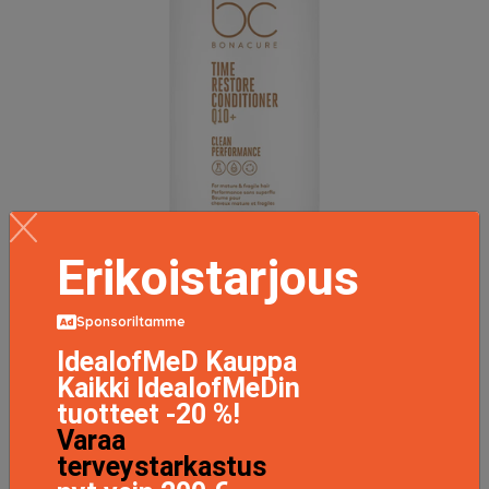
Erikoistarjous
Sponsoriltamme
Bc Time Restore, 1000 ml Schwarzkopf Professional
Hoitoaine
IdealofMeD Kauppa
64.9 EUR
Kaikki IdealofMeDin
tuotteet -20 %!
Varaa
LISÄTIETOJA
terveystarkastus