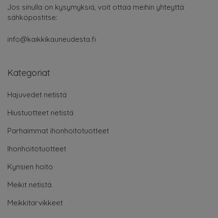
Jos sinulla on kysymyksiä, voit ottaa meihin yhteyttä
sähköpostitse:
info@kaikkikauneudesta.fi
Kategoriat
Hajuvedet netistä
Hiustuotteet netistä
Parhaimmat ihonhoitotuotteet
Ihonhoitotuotteet
Kynsien hoito
Meikit netistä
Meikkitarvikkeet