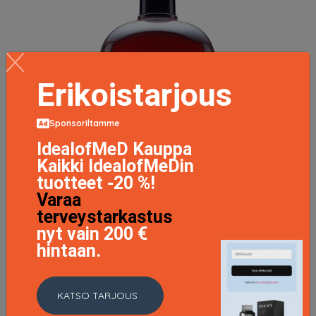
Erikoistarjous
Sponsoriltamme
IdealofMeD Kauppa
Kaikki IdealofMeDin
tuotteet -20 %!
Varaa
terveystarkastus
nyt vain 200 €
hintaan.
American Crew Detox Shampoo 1 000 ml
KATSO TARJOUS
29.9 EUR