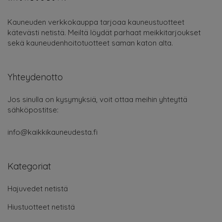
Kauneuden verkkokauppa tarjoaa kauneustuotteet
kätevästi netistä. Meiltä löydät parhaat meikkitarjoukset
sekä kauneudenhoitotuotteet saman katon alta.
Yhteydenotto
Jos sinulla on kysymyksiä, voit ottaa meihin yhteyttä
sähköpostitse:
info@kaikkikauneudesta.fi
Kategoriat
Hajuvedet netistä
Hiustuotteet netistä