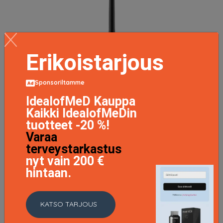
Erikoistarjous
Sponsoriltamme
IdealofMeD Kauppa
Kaikki IdealofMeDin
tuotteet -20 %!
Varaa
terveystarkastus
Crease Shader Brush, Glo Skin Beauty
nyt vain 200 €
Luomivärisiveltimet
hintaan.
29.05 EUR
41.5 EUR
KATSO TARJOUS
LISÄTIETOJA