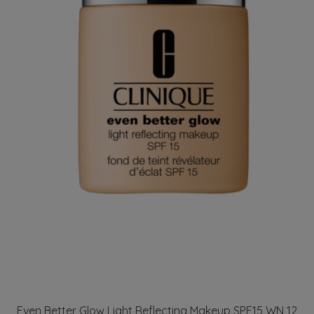
Even Better Glow Light Reflecting Makeup SPF15 WN 12