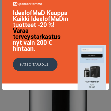
Sponsoriltamme
Bobbi Brown Skin Long-Wear Weightless Foundation
IdealofMeD Kauppa
SPF15 30 ml ─ Cool Sand
46.9 EUR
Kaikki IdealofMeDin
tuotteet -20 %!
Varaa
LISÄTIETOJA
terveystarkastus
nyt vain 200 €
hintaan.
KATSO TARJOUS