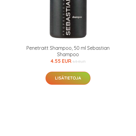
Penetraitt Shampoo, 50 ml Sebastian
Shampoo
4.55 EUR
6.5 EUR
LISÄTIETOJA
arjous
auppa
MeDin tuotteet -20 %!