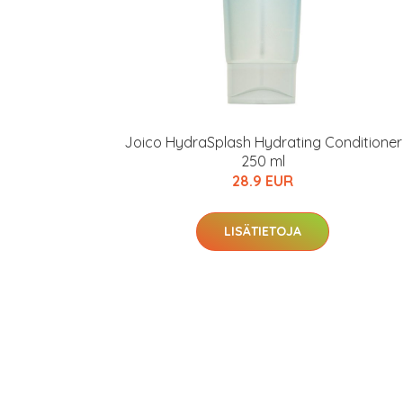
Joico HydraSplash Hydrating Conditioner
250 ml
28.9 EUR
LISÄTIETOJA
Erikoist
Sponsoriltamme
IdealofMeD K
Kaikki Idealof