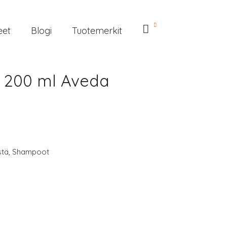
eet
Blogi
Tuotemerkit
, 200 ml Aveda
stä
,
Shampoot