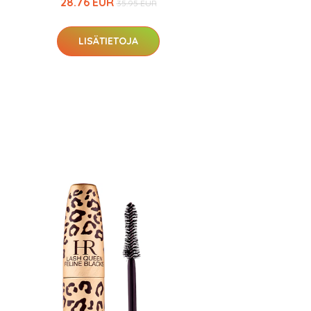
28.76 EUR
35.95 EUR
LISÄTIETOJA