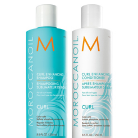
arkastus
nyt vain 200 €