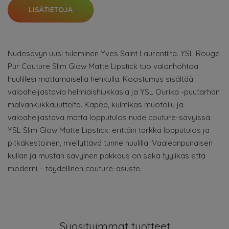
LISÄTIETOJA
Nudesävyn uusi tuleminen Yves Saint Laurentilta. YSL Rouge
Pur Couture Slim Glow Matte Lipstick tuo valonhohtoa
huulillesi mattamaisella hehkulla. Koostumus sisältää
valoaheijastavia helmiäishiukkasia ja YSL Ourika -puutarhan
malvankukkauutteita. Kapea, kulmikas muotoilu ja
valoaheijastava matta lopputulos nude couture-sävyissä.
YSL Slim Glow Matte Lipstick: erittäin tarkka lopputulos ja
pitkäkestoinen, miellyttävä tunne huulilla. Vaaleanpunaisen
kullan ja mustan sävyinen pakkaus on sekä tyylikäs että
moderni – täydellinen couture-asuste.
Suosituimmat tuotteet