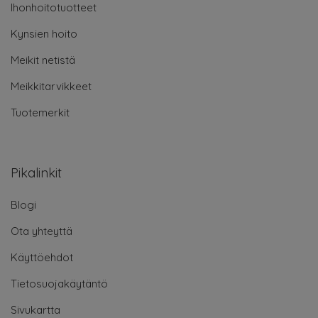
Ihonhoitotuotteet
Kynsien hoito
Meikit netistä
Meikkitarvikkeet
Tuotemerkit
Pikalinkit
Blogi
Ota yhteyttä
Käyttöehdot
Tietosuojakäytäntö
Sivukartta