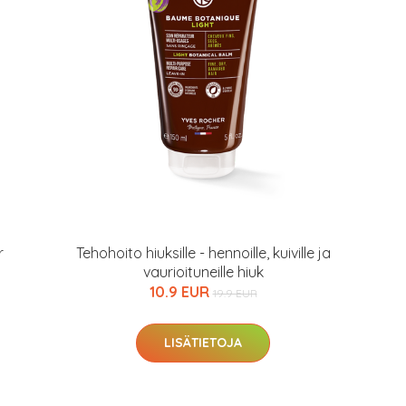
arkastus
nyt vain 200 €
r
Tehohoito hiuksille - hennoille, kuiville ja
vaurioituneille hiuk
10.9 EUR
19.9 EUR
LISÄTIETOJA