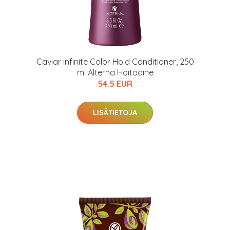
Caviar Infinite Color Hold Conditioner, 250
ml Alterna Hoitoaine
54.5 EUR
LISÄTIETOJA
arjous
auppa
MeDin tuotteet -20 %!