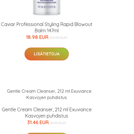
Caviar Professional Styling Rapid Blowout
Balm 147ml
18.98 EUR
39.95 EUR
LISÄTIETOJA
Gentle Cream Cleanser, 212 ml Exuviance
Kasvojen puhdistus
31.46 EUR
41.95 EUR