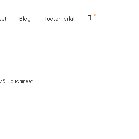
eet
Blogi
Tuotemerkit
stä
,
Hoitoaineet