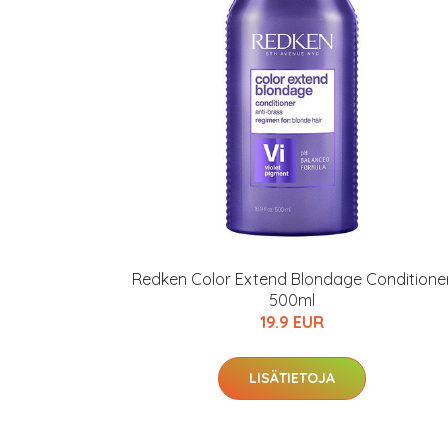
Varaa terveyst
hintaan.
KATSO TARJOUS
Redken Color Extend Blondage Conditione
500ml
19.9 EUR
LISÄTIETOJA