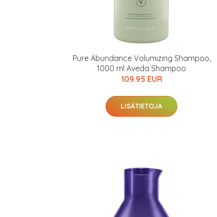
Pure Abundance Volumizing Shampoo,
1000 ml Aveda Shampoo
109.95 EUR
LISÄTIETOJA
Erikoist
Sponsoriltamme
IdealofMeD K
Kaikki Idealof