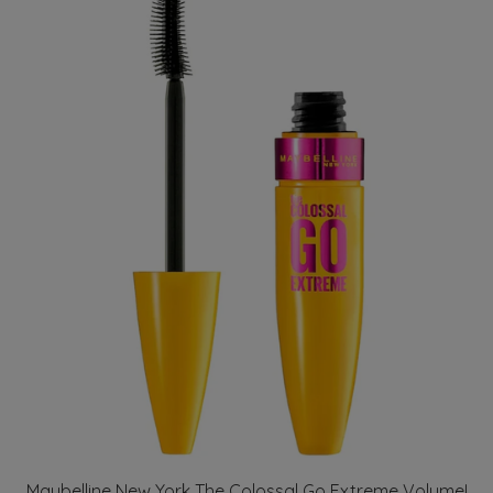
Maybelline New York The Colossal Go Extreme Volume!