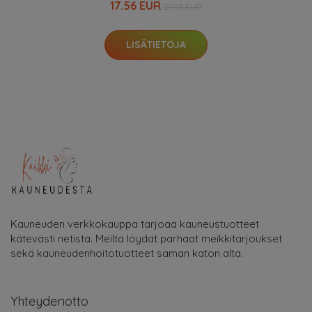
17.56 EUR
21.95 EUR
LISÄTIETOJA
Kauneuden verkkokauppa tarjoaa kauneustuotteet
kätevästi netistä. Meiltä löydät parhaat meikkitarjoukset
sekä kauneudenhoitotuotteet saman katon alta.
Yhteydenotto