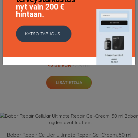
nyt vain 200 €
LISÄTIETOJA
hintaan.
KATSO TARJOUS
Ampoule Collagen Booster, 14 ml Babor Seerumit &
öljyt
42.36 EUR
52.95 EUR
LISÄTIETOJA
Babor Repair Cellular Ultimate Repair Gel-Cream, 50 ml