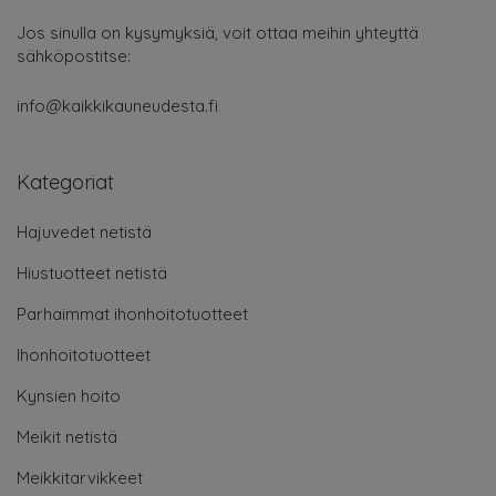
Jos sinulla on kysymyksiä, voit ottaa meihin yhteyttä
sähköpostitse:
info@kaikkikauneudesta.fi
Kategoriat
Hajuvedet netistä
Hiustuotteet netistä
Parhaimmat ihonhoitotuotteet
Ihonhoitotuotteet
Kynsien hoito
Meikit netistä
Meikkitarvikkeet