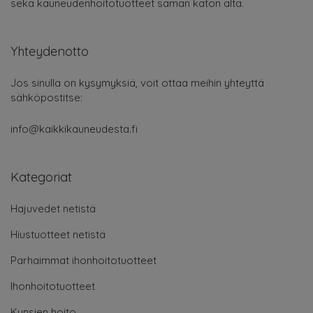
sekä kauneudenhoitotuotteet saman katon alta.
Yhteydenotto
Jos sinulla on kysymyksiä, voit ottaa meihin yhteyttä
sähköpostitse:
info@kaikkikauneudesta.fi
Kategoriat
Hajuvedet netistä
Hiustuotteet netistä
Parhaimmat ihonhoitotuotteet
Ihonhoitotuotteet
Kynsien hoito