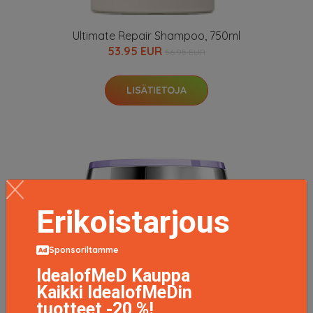
Ultimate Repair Shampoo, 750ml
53.95 EUR
56.95 EUR
LISÄTIETOJA
Erikoistarjous
Sponsoriltamme
IdealofMeD Kauppa
Kaikki IdealofMeDin
tuotteet -20 %!