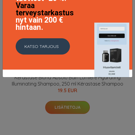
Varaa
terveystarkastus
nyt vain 200 €
hintaan.
KATSO TARJOUS
Kérastase Blond Absolu Bain Lumière Hydrating
Illuminating Shampoo, 250 ml Kérastase Shampoo
19.5 EUR
LISÄTIETOJA