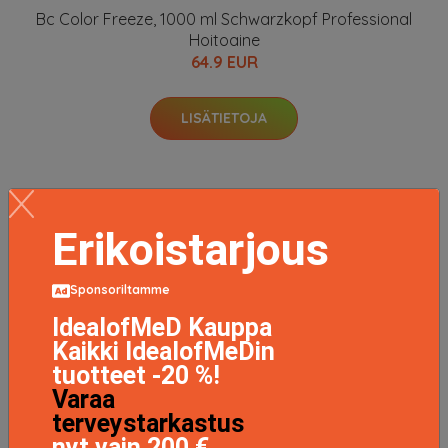
Bc Color Freeze, 1000 ml Schwarzkopf Professional
Hoitoaine
64.9 EUR
LISÄTIETOJA
Erikoistarjous
Sponsoriltamme
IdealofMeD Kauppa
Kaikki IdealofMeDin
tuotteet -20 %!
Varaa
terveystarkastus
nyt vain 200 €