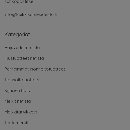
sähköpostitse:
info@kaikkikauneudesta.fi
Kategoriat
Hajuvedet netistä
Hiustuotteet netistä
Parhaimmat ihonhoitotuotteet
Ihonhoitotuotteet
Kynsien hoito
Meikit netistä
Meikkitarvikkeet
Tuotemerkit