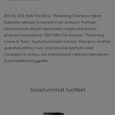
250 ml, SEB MAN The Boss Thickening Shampoo tekee
hiuksista raikkaat ja tuuheamman tuntuiset. Parhaan
lopputuloksen aikaan saamiseksi, käytä shampoota
yhdessä tuuheuttavan SEB MAN The Booster Thickening
Leave-In Tonic -hiushoitonesteen kanssa. Shampoo sisältää
guaranauutetta ja sen virkistävä bergamotin sekä
rosépippurin tuoksu, luo intensiivisesti raikkaan elämyksen.
Sopii kaikille hiustyypeille.
Suosituimmat tuotteet