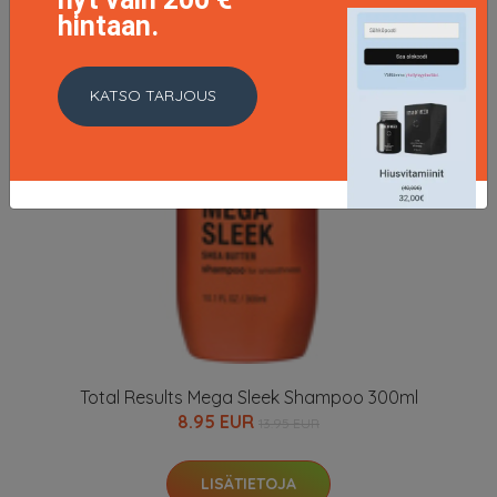
hintaan.
KATSO TARJOUS
Total Results Mega Sleek Shampoo 300ml
8.95 EUR
13.95 EUR
LISÄTIETOJA