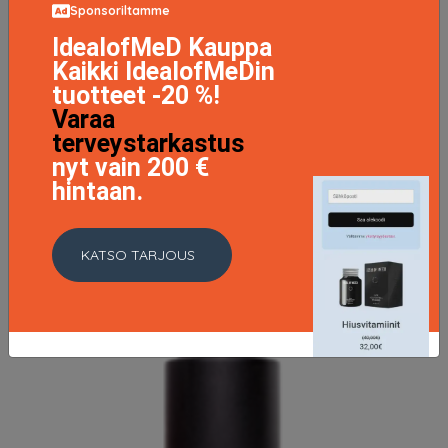
Sponsoriltamme
IdealofMeD Kauppa
Kaikki IdealofMeDin
tuotteet -20 %!
Varaa
Super BioActive Repairing Oil Complex 30 ml
54.9 EUR
terveystarkastus
nyt vain 200 €
hintaan.
LISÄTIETOJA
KATSO TARJOUS