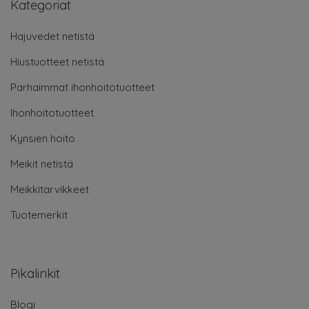
Kategoriat
Hajuvedet netistä
Hiustuotteet netistä
Parhaimmat ihonhoitotuotteet
Ihonhoitotuotteet
Kynsien hoito
Meikit netistä
Meikkitarvikkeet
Tuotemerkit
Pikalinkit
Blogi