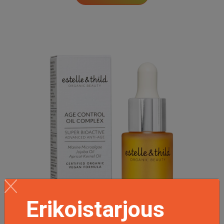
Erikoistarjous