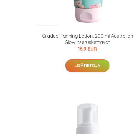
Gradual Tanning Lotion, 200 ml Australian
Glow Itseruskettavat
16.9 EUR
LISÄTIETOJA
Erikoist
Sponsoriltamme
IdealofMeD K
Kaikki Idealof