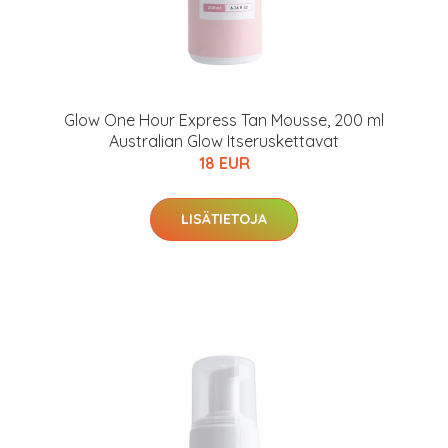
Glow One Hour Express Tan Mousse, 200 ml
Australian Glow Itseruskettavat
18 EUR
LISÄTIETOJA
arjous
auppa
MeDin tuotteet -20 %!