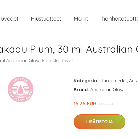
juvedet
Hiustuotteet
Meikit
Ihonhoitotuott
akadu Plum, 30 ml Australian 
ml Australian Glow Itseruskettavat
Kategoriat:
Tuotemerkit
,
Aust
Brand:
Australian Glow
15.75 EUR
22.5 EUR
LISÄTIETOJA