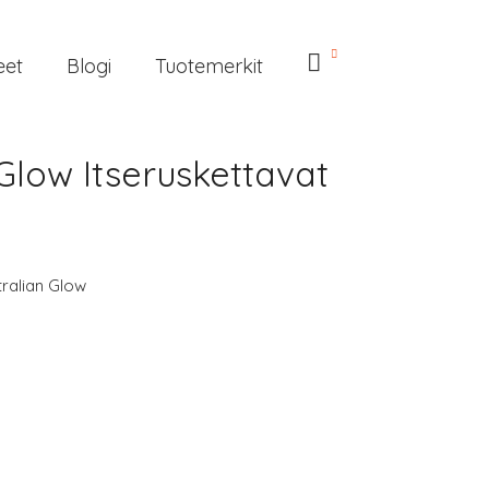
eet
Blogi
Tuotemerkit
Glow Itseruskettavat
ralian Glow