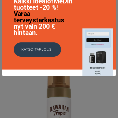
Kaikki IdealofMeDin
tuotteet -20 %!
Varaa
Silk Hydration Air Soft C-spray SPF15, 177ml
terveystarkastus
12.95 EUR
16.95 EUR
nyt vain 200 €
hintaan.
LISÄTIETOJA
KATSO TARJOUS