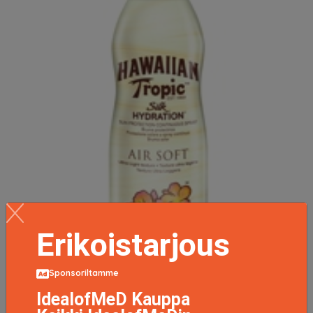
Erikoistarjous
Sponsoriltamme
IdealofMeD Kauppa