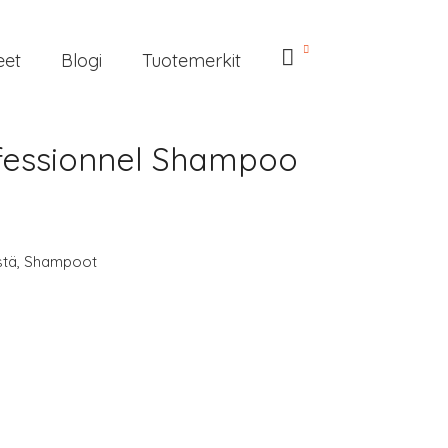
eet
Blogi
Tuotemerkit
ofessionnel Shampoo
stä
,
Shampoot