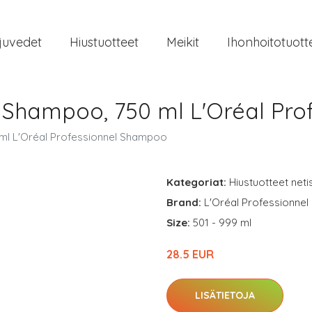
juvedet
Hiustuotteet
Meikit
Ihonhoitotuott
o Shampoo, 750 ml L'Oréal Pr
 ml L'Oréal Professionnel Shampoo
Kategoriat:
Hiustuotteet neti
Brand:
L'Oréal Professionnel
Size:
501 - 999 ml
28.5 EUR
LISÄTIETOJA