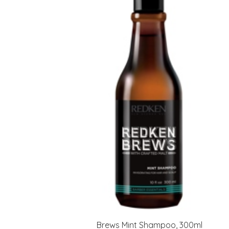
Varaa terveyst
hintaan.
KATSO TARJOUS
Brews Mint Shampoo, 300ml