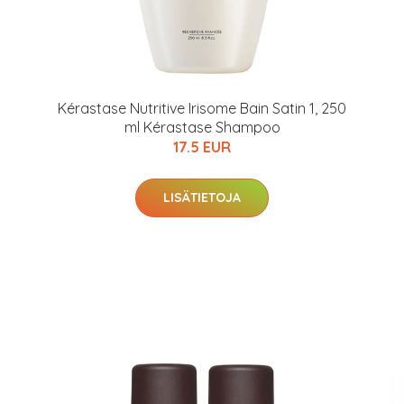
Kérastase Nutritive Irisome Bain Satin 1, 250
ml Kérastase Shampoo
17.5 EUR
LISÄTIETOJA
arjous
auppa
MeDin tuotteet -20 %!