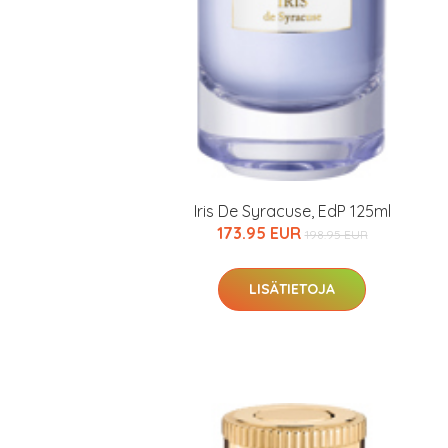
Iris De Syracuse, EdP 125ml
173.95 EUR
198.95 EUR
LISÄTIETOJA
Erikoist
Sponsoriltamme
IdealofMeD K
Kaikki Idealof