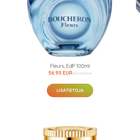
Fleurs, EdP 100ml
56.95 EUR
80.95 EUR
LISÄTIETOJA
arjous
auppa
MeDin tuotteet -20 %!