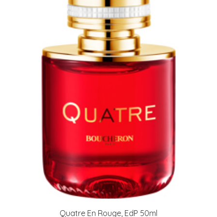
arkastus
nyt vain 200 €
Quatre En Rouge, EdP 50ml