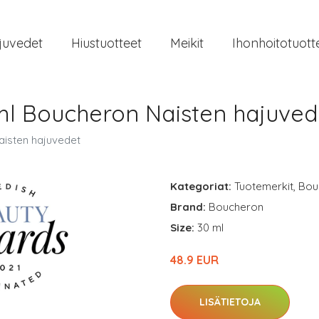
juvedet
Hiustuotteet
Meikit
Ihonhoitotuott
l Boucheron Naisten hajuved
isten hajuvedet
Kategoriat:
Tuotemerkit
,
Bou
Brand:
Boucheron
Size:
30 ml
48.9 EUR
LISÄTIETOJA