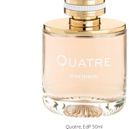
Varaa terveyst
hintaan.
KATSO TARJOUS
Quatre, EdP 50ml