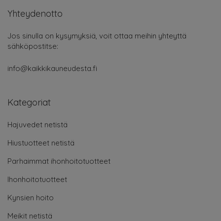
Yhteydenotto
Jos sinulla on kysymyksiä, voit ottaa meihin yhteyttä
sähköpostitse:
info@kaikkikauneudesta.fi
Kategoriat
Hajuvedet netistä
Hiustuotteet netistä
Parhaimmat ihonhoitotuotteet
Ihonhoitotuotteet
Kynsien hoito
Meikit netistä