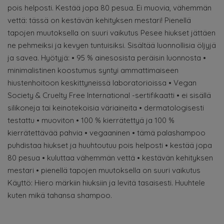
pois helposti. Kestää jopa 80 pesua. Ei muovia, vähemmän
vettä: tässä on kestävän kehityksen mestari! Pienellä
tapojen muutoksella on suuri vaikutus Pesee hiukset jättäen
ne pehmeiksi ja kevyen tuntuisiksi. Sisältää luonnollisia öljyjä
ja savea. Hyötyjä: • 95 % ainesosista peräisin luonnosta •
minimalistinen koostumus syntyi ammattimaiseen
hiustenhoitoon keskittyneissä laboratorioissa • Vegan
Society & Cruelty Free International -sertifikaatti • ei sisällä
silikoneja tai keinotekoisia väriaineita • dermatologisesti
testattu • muoviton • 100 % kierrätettyä ja 100 %
kierrätettävää pahvia • vegaaninen • tämä palashampoo
puhdistaa hiukset ja huuhtoutuu pois helposti • kestää jopa
80 pesua • kuluttaa vähemmän vettä • kestävän kehityksen
mestari • pienellä tapojen muutoksella on suuri vaikutus
Käyttö: Hiero märkiin hiuksiin ja levitä tasaisesti. Huuhtele
kuten mikä tahansa shampoo.