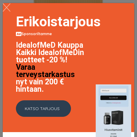
Erikoistarjous
Sponsoriltamme
IdealofMeD Kauppa
Kaikki IdealofMeDin
tuotteet -20 %!
Varaa
terveystarkastus
nyt vain 200 €
hintaan.
KATSO TARJOUS