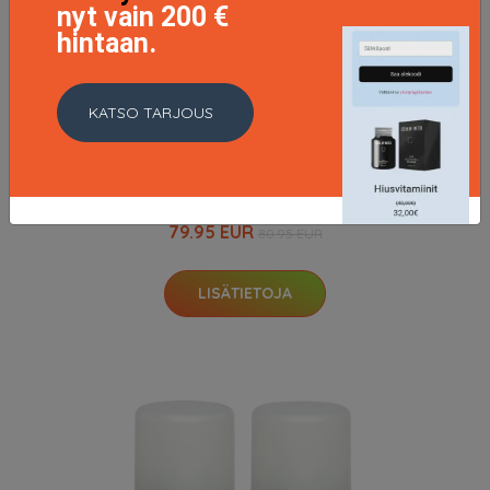
nyt vain 200 €
hintaan.
KATSO TARJOUS
NaturalTech Nourishing Shampoo, 1000ml
79.95 EUR
80.95 EUR
LISÄTIETOJA