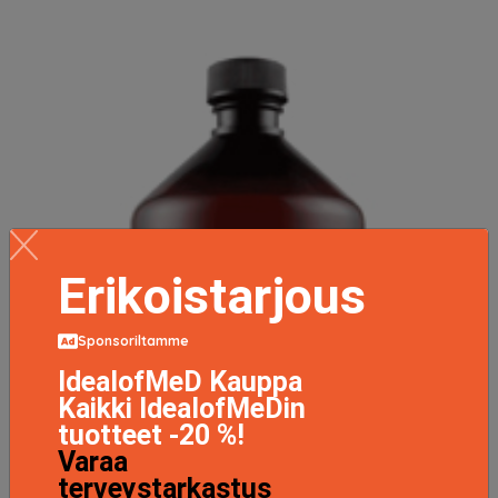
Erikoistarjous
Sponsoriltamme
IdealofMeD Kauppa
Kaikki IdealofMeDin
tuotteet -20 %!
Varaa
terveystarkastus