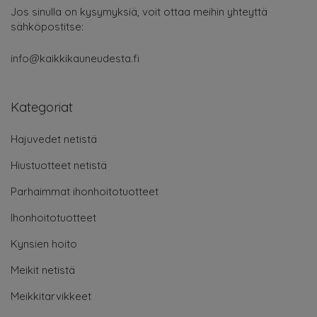
Jos sinulla on kysymyksiä, voit ottaa meihin yhteyttä
sähköpostitse:
info@kaikkikauneudesta.fi
Kategoriat
Hajuvedet netistä
Hiustuotteet netistä
Parhaimmat ihonhoitotuotteet
Ihonhoitotuotteet
Kynsien hoito
Meikit netistä
Meikkitarvikkeet