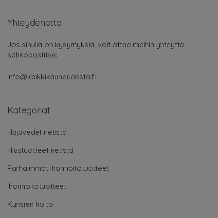
Yhteydenotto
Jos sinulla on kysymyksiä, voit ottaa meihin yhteyttä
sähköpostitse:
info@kaikkikauneudesta.fi
Kategoriat
Hajuvedet netistä
Hiustuotteet netistä
Parhaimmat ihonhoitotuotteet
Ihonhoitotuotteet
Kynsien hoito