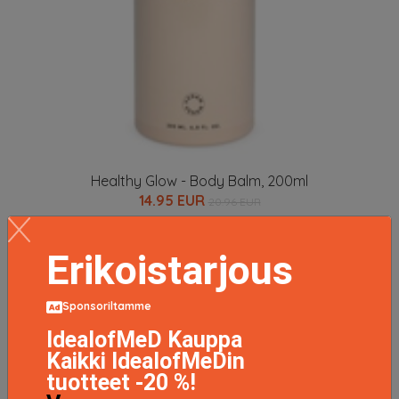
Healthy Glow - Body Balm, 200ml
14.95 EUR
20.96 EUR
LISÄTIETOJA
Erikoistarjous
Sponsoriltamme
IdealofMeD Kauppa
Kaikki IdealofMeDin
tuotteet -20 %!