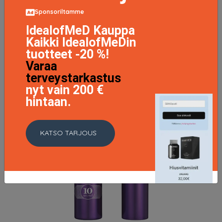
Sponsoriltamme
IdealofMeD Kauppa
Kaikki IdealofMeDin
tuotteet -20 %!
Varaa
terveystarkastus
nyt vain 200 €
hintaan.
KATSO TARJOUS