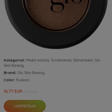
Kategoriat:
Meikit netistä
,
Tuotemerkit
,
Silmämeikit
,
Glo
Skin Beauty
Brand:
Glo Skin Beauty
Color:
Ruskea
16.77 EUR
27.95 EUR
LISÄTIETOJA