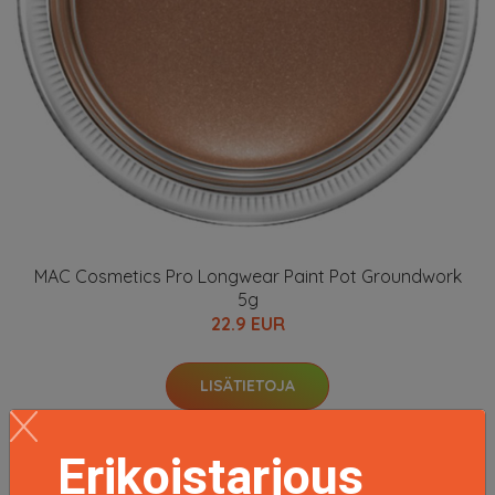
MAC Cosmetics Pro Longwear Paint Pot Groundwork
5g
22.9 EUR
LISÄTIETOJA
Erikoistarjous