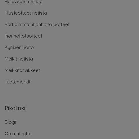
Hajuvedet netistä
Hiustuotteet netistä
Parhaimmat ihonhoitotuotteet
Ihonhoitotuotteet
Kynsien hoito
Meikit netistä
Meikkitarvikkeet
Tuotemerkit
Pikalinkit
Blogi
Ota yhteyttä