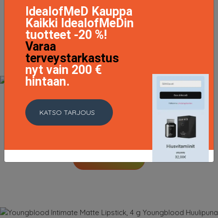
19.9 EUR
IdealofMeD Kauppa
Kaikki IdealofMeDin
LISÄTIETOJA
tuotteet -20 %!
Varaa
terveystarkastus
nyt vain 200 €
hintaan.
Shine Loud Pro Pigment Lip Shine, 6,8 g NYX
KATSO TARJOUS
Professional Makeup Huulikiilto
14.5 EUR
LISÄTIETOJA