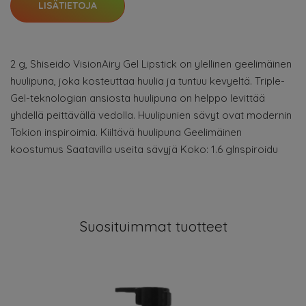
LISÄTIETOJA
2 g, Shiseido VisionAiry Gel Lipstick on ylellinen geelimäinen
huulipuna, joka kosteuttaa huulia ja tuntuu kevyeltä. Triple-
Gel-teknologian ansiosta huulipuna on helppo levittää
yhdellä peittävällä vedolla. Huulipunien sävyt ovat modernin
Tokion inspiroimia. Kiiltävä huulipuna Geelimäinen
koostumus Saatavilla useita sävyjä Koko: 1.6 gInspiroidu
Suosituimmat tuotteet