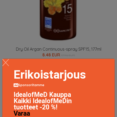
Dry Oil Argan Continuous-spray SPF15, 177ml
8.48 EUR
17.96 EUR
LISÄTIETOJA
Erikoistarjous
Sponsoriltamme
IdealofMeD Kauppa
Kaikki IdealofMeDin
tuotteet -20 %!
Varaa