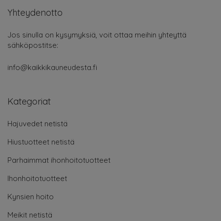
Yhteydenotto
Jos sinulla on kysymyksiä, voit ottaa meihin yhteyttä
sähköpostitse:
info@kaikkikauneudesta.fi
Kategoriat
Hajuvedet netistä
Hiustuotteet netistä
Parhaimmat ihonhoitotuotteet
Ihonhoitotuotteet
Kynsien hoito
Meikit netistä