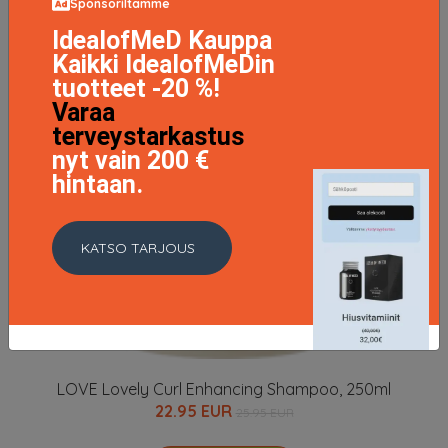
Sponsoriltamme
IdealofMeD Kauppa
Kaikki IdealofMeDin
tuotteet -20 %!
Varaa
terveystarkastus
nyt vain 200 €
hintaan.
KATSO TARJOUS
LOVE Lovely Curl Enhancing Shampoo, 250ml
22.95 EUR
25.95 EUR