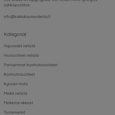
Tuotemerkit
Pikalinkit
Blogi
Ota yhteyttä
Käyttöehdot
Tietosuojakäytäntö
Sivukartta
© 2026 Kaikkikauneudesta.fi