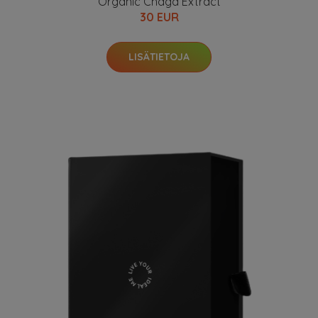
Organic Chaga Extract
30 EUR
LISÄTIETOJA