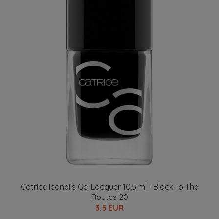
LISÄTIETOJA
Kauneuden verkkokauppa tarjoaa kauneustuotteet
kätevästi netistä. Meiltä löydät parhaat meikkitarjoukset
sekä kauneudenhoitotuotteet saman katon alta.
Yhteydenotto