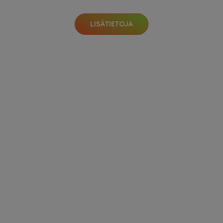
LISÄTIETOJA
OPI Drip Dry Lacquer Drying Drops, 9 ml OPI Kynsilakat
25.5 EUR
LISÄTIETOJA