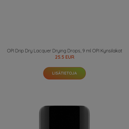
Catrice Iconails Gel Lacquer 10,5 ml - Black To The
Routes 20
3.5 EUR