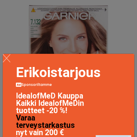
Erikoistarjous
Sponsoriltamme
IdealofMeD Kauppa
Kaikki IdealofMeDin
tuotteet -20 %!
Varaa
terveystarkastus
nyt vain 200 €