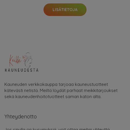
Jos sinulla on kysymyksiä, voit ottaa meihin yhteyttä
sähköpostitse:
info@kaikkikauneudesta.fi
Kategoriat
Hajuvedet netistä
Hiustuotteet netistä
Parhaimmat ihonhoitotuotteet
Ihonhoitotuotteet
Kynsien hoito
Meikit netistä
Meikkitarvikkeet