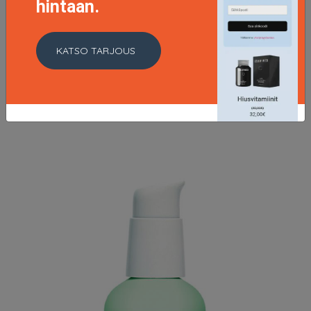
hintaan.
Garnier Nutrisse Cream 7.132 Nude Dark Blonde, Garnier
Vaaleat hiukset
KATSO TARJOUS
7.6 EUR
9.5 EUR
LISÄTIETOJA