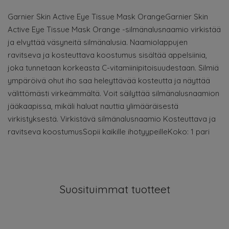
Garnier Skin Active Eye Tissue Mask OrangeGarnier Skin
Active Eye Tissue Mask Orange -silmänalusnaamio virkistää
ja elvyttää väsyneitä silmänalusia. Naamiolappujen
ravitseva ja kosteuttava koostumus sisältää appelsiinia,
joka tunnetaan korkeasta C-vitamiinipitoisuudestaan. Silmiä
ympäröivä ohut iho saa heleyttävää kosteutta ja näyttää
välittömästi virkeämmältä. Voit säilyttää silmänalusnaamion
jääkaapissa, mikäli haluat nauttia ylimääräisestä
virkistyksestä. Virkistävä silmänalusnaamio Kosteuttava ja
ravitseva koostumusSopii kaikille ihotyypeilleKoko: 1 pari
Suosituimmat tuotteet