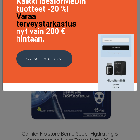
Kaikki IdealofMeDin
tuotteet -20 %!
Varaa
terveystarkastus
nyt vain 200 €
hintaan.
KATSO TARJOUS
Garnier Moisture Bomb Super Hydrating &