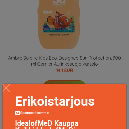
Ambre Solaire Kids Eco-Designed Sun Protection, 300
ml Garnier Aurinkosuoja vartalo
14.1 EUR
LISÄTIETOJA
Erikoistarjous
Sponsoriltamme
IdealofMeD Kauppa