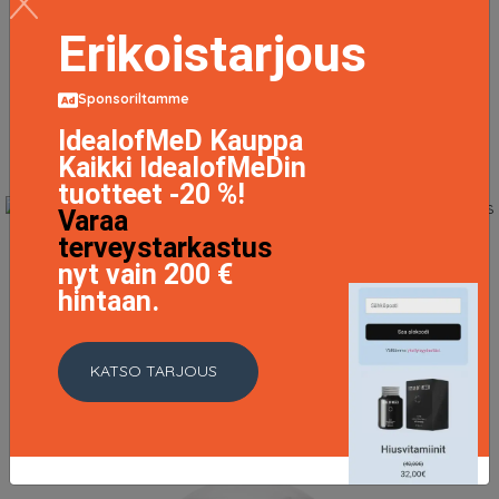
49 EUR
Erikoistarjous
LISÄTIETOJA
Sponsoriltamme
IdealofMeD Kauppa
Kaikki IdealofMeDin
tuotteet -20 %!
Varaa
terveystarkastus
Gentle Cream Cleanser, 212 ml Exuviance Kasvojen
nyt vain 200 €
puhdistus
hintaan.
31.46 EUR
41.95 EUR
LISÄTIETOJA
KATSO TARJOUS