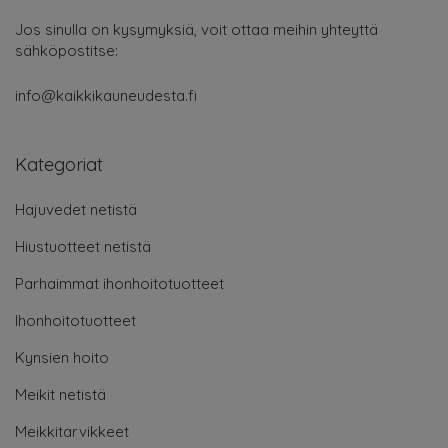
Jos sinulla on kysymyksiä, voit ottaa meihin yhteyttä
sähköpostitse:
info@kaikkikauneudesta.fi
Kategoriat
Hajuvedet netistä
Hiustuotteet netistä
Parhaimmat ihonhoitotuotteet
Ihonhoitotuotteet
Kynsien hoito
Meikit netistä
Meikkitarvikkeet