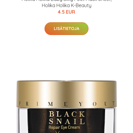
arkastus
nyt vain 200 €
Holika Holika K-Beauty
4.5 EUR
LISÄTIETOJA