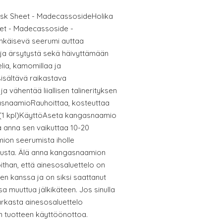
ask Sheet - MadecassosideHolika
et - Madecassoside -
hkäisevä seerumi auttaa
ja ärsytystä sekä häivyttämään
elia, kamomillaa ja
sältävä raikastava
 vähentää liiallisen talinerityksen
asnaamioRauhoittaa, kosteuttaa
l (1 kpl)KäyttöAseta kangasnaamio
ja anna sen vaikuttaa 10-20
mion seerumista iholle
tusta. Älä anna kangasnaamion
ithan, että ainesosaluettelo on
teen kanssa ja on siksi saattanut
a muuttua jälkikäteen. Jos sinulla
tarkasta ainesosaluettelo
 tuotteen käyttöönottoa.