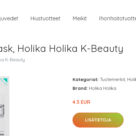
juvedet
Hiustuotteet
Meikit
Ihonhoitotuott
sk, Holika Holika K-Beauty
ika K-Beauty
Kategoriat:
Tuotemerkit
,
Holi
Brand:
Holika Holika
4.5 EUR
LISÄTIETOJA