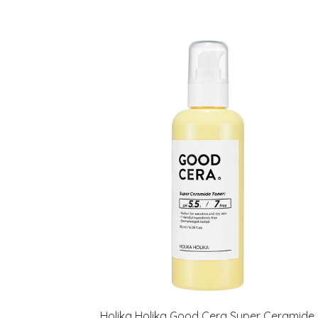
Erikoist
Sponsoriltamme
IdealofMeD K
Kaikki Idealof
Holika Holika Good Cera Super Ceramide