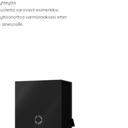
yhteyttä
uotetta varovasti esimerkiksi
äyttöönottoa varmistaaksesi ettet
 ainesosille.