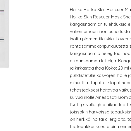
Holika Holika Skin Rescuer M
Holika Skin Rescuer Mask She
kangasnaamion tulehduksia e
vähentämään ihon punoitusta 
iholta pigmenttiläiskiä. Lavent
rohtosammakonputkiuutetta si
kangasnaamio heleyttää ihoa ja
aikaansaamaa kiiltelyä. Kang
ja kirkastaa ihoa Koko: 20 m
puhdistetulle kasvojen iholle 
minuuttia. Taputtele loput naa
tehostaaksesi hoitavaa vaiku
kuivua iholle.AinesosatHuomio
lisätty sivulle yhtä aikaa tuot
joissakin harvoissa tapauksiss
on herkkä iho tai allergioita, 
tuotepakkauksesta aina ennen