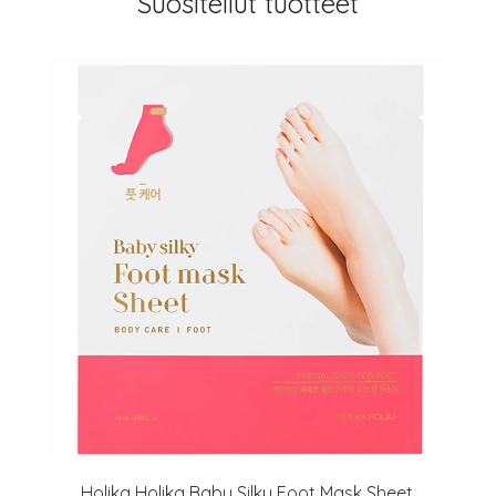
Suositellut tuotteet
arjous
auppa
MeDin tuotteet -20 %!
Holika Holika Baby Silky Foot Mask Sheet,