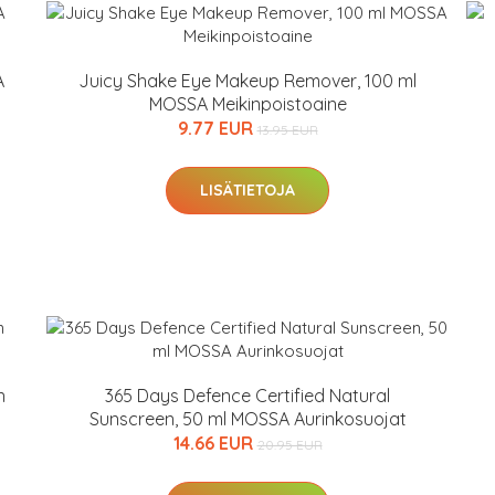
A
Juicy Shake Eye Makeup Remover, 100 ml
MOSSA Meikinpoistoaine
9.77 EUR
13.95 EUR
LISÄTIETOJA
arjous
auppa
n
365 Days Defence Certified Natural
MeDin tuotteet -20 %!
Sunscreen, 50 ml MOSSA Aurinkosuojat
14.66 EUR
20.95 EUR
arkastus
nyt vain 200 €