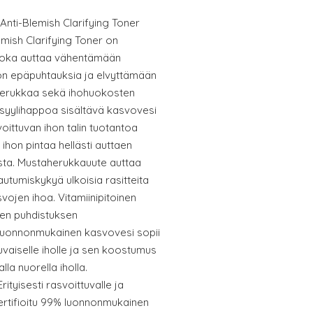
Anti-Blemish Clarifying Toner
mish Clarifying Toner on
joka auttaa vähentämään
hon epäpuhtauksia ja elvyttämään
aherukkaa sekä ihohuokosten
isyylihappoa sisältävä kasvovesi
ittuvan ihon talin tuotantoa
ihon pintaa hellästi auttaen
sta. Mustaherukkauute auttaa
tumiskykyä ulkoisia rasitteita
ojen ihoa. Vitamiinipitoinen
jen puhdistuksen
 Luonnonmukainen kasvovesi sopii
puvaiselle iholle ja sen koostumus
la nuorella iholla.
tyisesti rasvoittuvalle ja
sertifioitu 99% luonnonmukainen