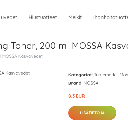
juvedet
Hiustuotteet
Meikit
Ihonhoitotuott
ying Toner, 200 ml MOSSA Kas
0 ml MOSSA Kasvovedet
Kategoriat:
Tuotemerkit
,
Mos
Brand:
MOSSA
8.3 EUR
LISÄTIETOJA