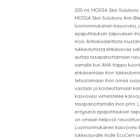
200 ml, MOSSA Skin Solutions 
MOSSA Skin Solutions Anti-Ble
luonnonmukainen kasvovesi, 
epäpuhtauksiin taipuvaisen i
ihoa. Antioksidanttista must
tukkeutumista ehkäisevää sal
auttaa tasapainottamaan rasvo
samalla kun AHA-happo kuorii 
ehkäisemään ihon tukkeutumi
tehostamaan ihon omaa suojau
vastaan ja kosteuttamaan kasv
kasvovesi viimeistelee kasvo
tasapainottamalla ihon pH:n.
erityisesti epäpuhtauksiin tai
on omiaan helposti rasvoittuval
Luonnonmukainen kasvovesi Eri
tukkeutuvalle iholle EcoCert-