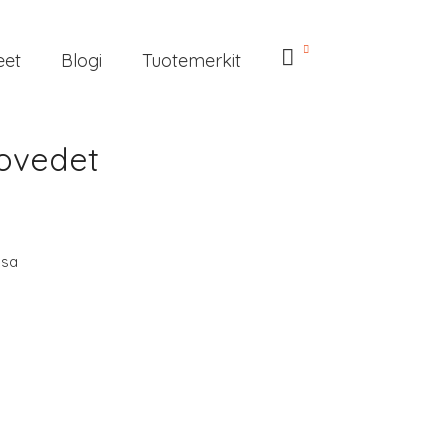
eet
Blogi
Tuotemerkit
vovedet
sa