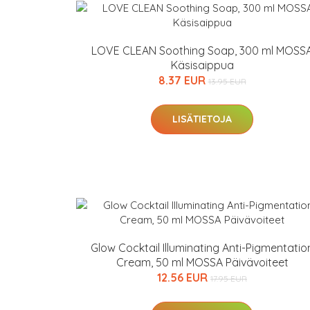
LOVE CLEAN Soothing Soap, 300 ml MOSS
Käsisaippua
8.37 EUR
13.95 EUR
LISÄTIETOJA
Erikoist
Sponsoriltamme
IdealofMeD K
Glow Cocktail Illuminating Anti-Pigmentatio
Kaikki Idealof
Cream, 50 ml MOSSA Päivävoiteet
12.56 EUR
17.95 EUR
Varaa terveyst
hintaan.