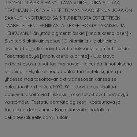
PIGMENTTILÄISKIÄ HÄIVYTTÄVÄ VOIDE, JOKA AUTTAA
TEKEMÄÄN IHOSTA VIRHEETTÖMÄN NÄKÖISEN JA JOKA ON
SAANUT INNOITUKSENSA 3 TUNNETUSTA ESTEETTISEN
LÄÄKETIETEEN TEKNIIKASTA. TEKEE IHOSTA TASAISEN JA
HEHKUVAN. Häivyttää pigmenttiläiskiä [innoituksena laser] -
Sisältää 3 aktiiviainesosaa [C-vitamiinia + glabridiinia +
leväuutetta], jotka häivyttävät tehokkaasti pigmenttiläiskiä.
Tasoittaa sävyä [innoituksena kuorinta] - Uudistava
aktiiviainesosa tasoittaa ihonsävyä. Heleyttää [innoituksena
strobing] - Hyaluronihappo palauttaa täyteläisyyden ja
yhdessä ihoa tasoittavan aktiiviainesosan kanssa se
palauttaa ihon hehkun. HYÖDYT: Koostumus sisältää
optisesti tasoittavia hiukkasia, jotka tasoittavat ihonsävyä
välittömästi. Testattu dermatologisesti. Kosteuttava ja
täyteläinen koostumus. Käytä kasvoille, kaulalle ja
dekoltee-alueelle aamuin illoin.