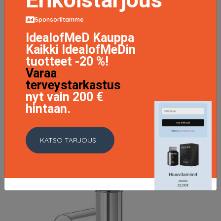
Sponsoriltamme
IdealofMeD Kauppa
Kaikki IdealofMeDin
tuotteet -20 %!
Varaa
terveystarkastus
nyt vain 200 €
hintaan.
KATSO TARJOUS