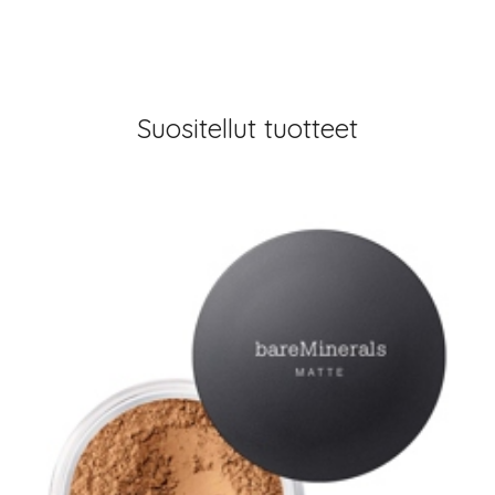
Suositellut tuotteet
arjous
auppa
MeDin tuotteet -20 %!