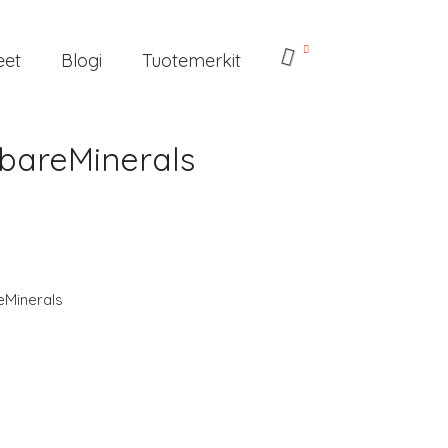
eet
Blogi
Tuotemerkit
 bareMinerals
eMinerals