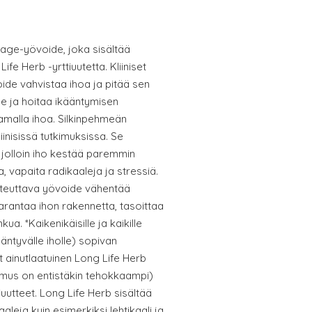
age-yövoide, joka sisältää
Life Herb -yrttiuutetta. Kliiniset
oide vahvistaa ihoa ja pitää sen
 ja hoitaa ikääntymisen
amalla ihoa. Silkinpehmeän
iinisissä tutkimuksissa. Se
 jolloin iho kestää paremmin
a, vapaita radikaaleja ja stressiä.
steuttava yövoide vähentää
parantaa ihon rakennetta, tasoittaa
a. *Kaikenikäisille ja kaikille
äntyvälle iholle) sopivan
t ainutlaatuinen Long Life Herb
umus on entistäkin tehokkaampi)
viuutteet. Long Life Herb sisältää
leja kuin esimerkiksi lehtikaali ja