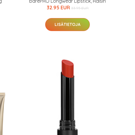
g
barePRO Longwear Lipstick, Raisin
32.95 EUR
33.95 EUR
LISÄTIETOJA