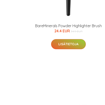
Varaa terveyst
hintaan.
BareMinerals Powder Highlighter Brush
KATSO TARJOUS
24.4 EUR
34.9 EUR
LISÄTIETOJA