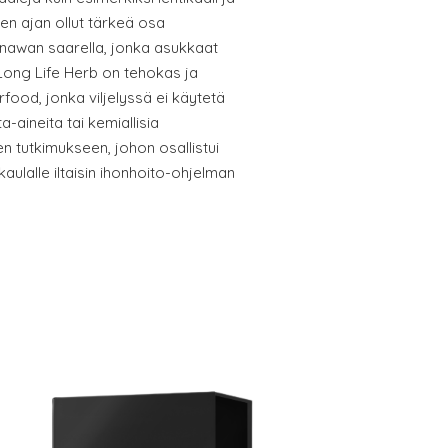
jen ajan ollut tärkeä osa
kinawan saarella, jonka asukkaat
 Long Life Herb on tehokas ja
rfood, jonka viljelyssä ei käytetä
-aineita tai kemiallisia
een tutkimukseen, johon osallistui
kaulalle iltaisin ihonhoito-ohjelman