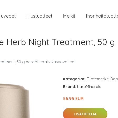
juvedet
Hiustuotteet
Meikit
Ihonhoitotuott
fe Herb Night Treatment, 50 g
reatment, 50 g bareMinerals Kasvovoiteet
Kategoriat:
Tuotemerkit
,
Bar
Brand:
bareMinerals
56.95 EUR
LISÄTIETOJA