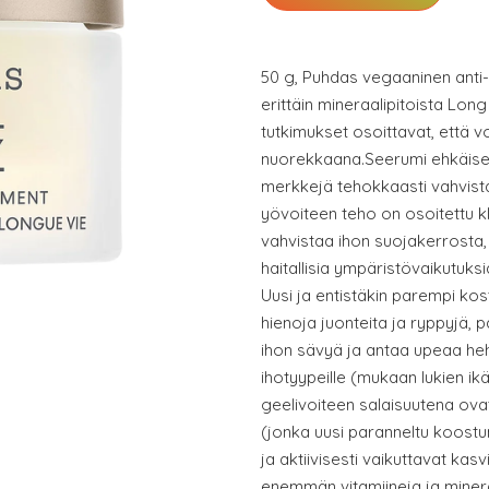
50 g, Puhdas vegaaninen anti-
erittäin mineraalipitoista Long 
tutkimukset osoittavat, että v
nuorekkaana.Seerumi ehkäisee
merkkejä tehokkaasti vahvist
yövoiteen teho on osoitettu kl
vahvistaa ihon suojakerrosta,
haitallisia ympäristövaikutuksi
Uusi ja entistäkin parempi ko
hienoja juonteita ja ryppyjä, 
ihon sävyä ja antaa upeaa hehku
ihotyypeille (mukaan lukien ikä
geelivoiteen salaisuutena ova
(jonka uusi paranneltu koost
ja aktiivisesti vaikuttavat kas
enemmän vitamiineja ja mineraa