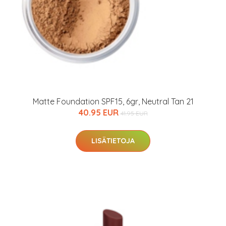
arkastus
nyt vain 200 €
Matte Foundation SPF15, 6gr, Neutral Tan 21
40.95 EUR
41.95 EUR
LISÄTIETOJA