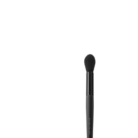
Erikoist
Sponsoriltamme
IdealofMeD K
Kaikki Idealof