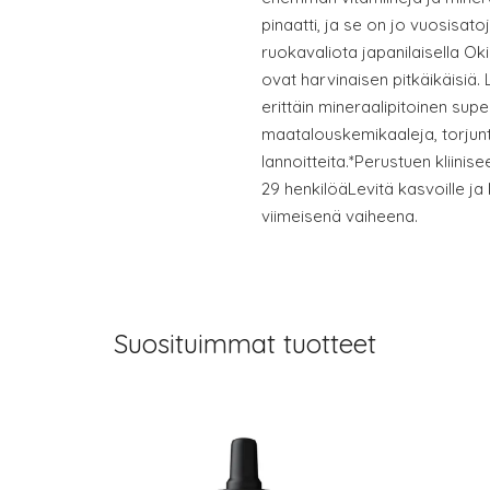
pinaatti, ja se on jo vuosisato
ruokavaliota japanilaisella O
ovat harvinaisen pitkäikäisiä.
erittäin mineraalipitoinen supe
maatalouskemikaaleja, torjunta
lannoitteita.*Perustuen kliinis
29 henkilöäLevitä kasvoille ja 
viimeisenä vaiheena.
Suosituimmat tuotteet