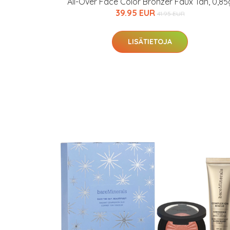
All-Over Face Color Bronzer Faux Tan, 0,85
39.95 EUR
41.95 EUR
LISÄTIETOJA