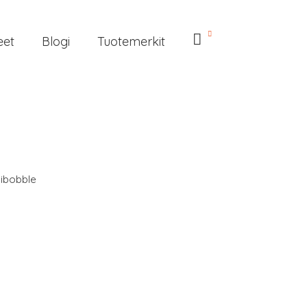
eet
Blogi
Tuotemerkit
sibobble