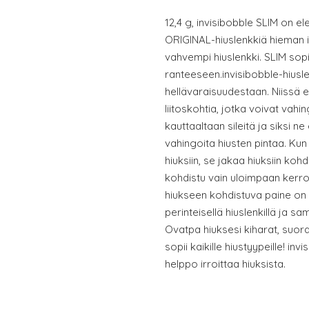
12,4 g, invisibobble SLIM on ele
ORIGINAL-hiuslenkkiä hieman i
vahvempi hiuslenkki. SLIM sop
ranteeseen.invisibobble-hiusle
hellävaraisuudestaan. Niissä ei
liitoskohtia, jotka voivat vahin
kauttaaltaan sileitä ja siksi ne
vahingoita hiusten pintaa. Kun
hiuksiin, se jakaa hiuksiin kohd
kohdistu vain uloimpaan kerro
hiukseen kohdistuva paine on
perinteisellä hiuslenkillä ja sa
Ovatpa hiuksesi kiharat, suora
sopii kaikille hiustyypeille! in
helppo irroittaa hiuksista.