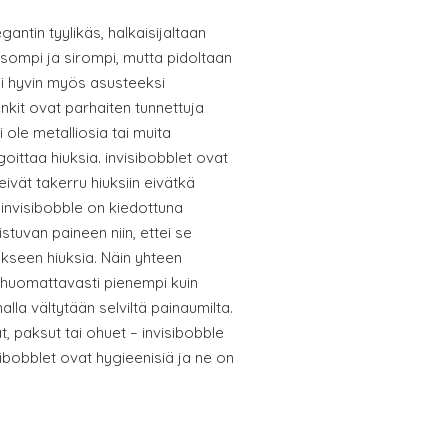
gantin tyylikäs, halkaisijaltaan
sompi ja sirompi, mutta pidoltaan
ii hyvin myös asusteeksi
nkit ovat parhaiten tunnettuja
 ole metalliosia tai muita
goittaa hiuksia. invisibobblet ovat
 eivät takerru hiuksiin eivätkä
 invisibobble on kiedottuna
istuvan paineen niin, ettei se
kseen hiuksia. Näin yhteen
 huomattavasti pienempi kuin
malla vältytään selviltä painaumilta.
t, paksut tai ohuet – invisibobble
visibobblet ovat hygieenisiä ja ne on