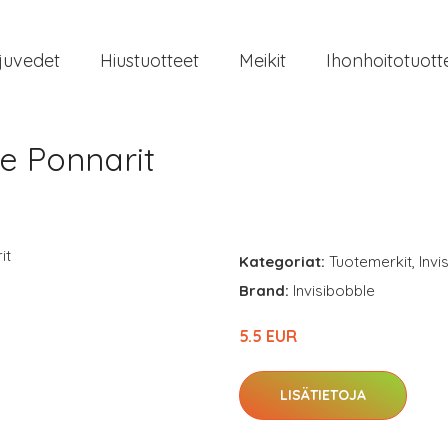
juvedet
Hiustuotteet
Meikit
Ihonhoitotuott
le Ponnarit
Kategoriat:
Tuotemerkit
,
Invi
Brand:
Invisibobble
5.5 EUR
LISÄTIETOJA