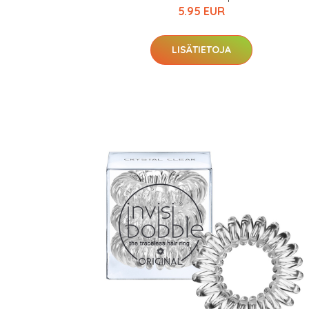
5.95 EUR
LISÄTIETOJA
Erikoist
Sponsoriltamme
IdealofMeD K
Kaikki Idealof
Varaa terveyst
hintaan.