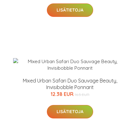
LISÄTIETOJA
arjous
Mixed Urban Safari Duo Sauvage Beauty,
Invisibobble Ponnarit
12.38 EUR
auppa
16.5 EUR
MeDin tuotteet -20 %!
LISÄTIETOJA
arkastus
nyt vain 200 €