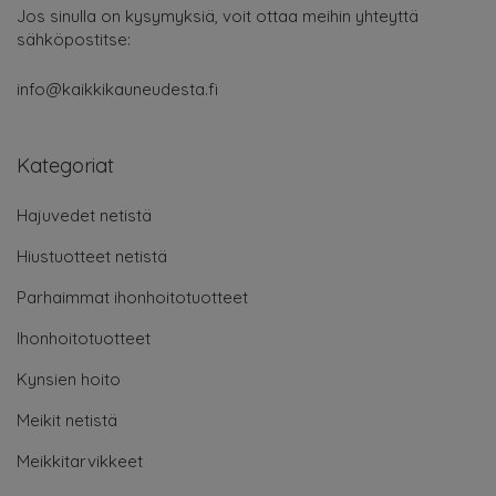
Jos sinulla on kysymyksiä, voit ottaa meihin yhteyttä
sähköpostitse:
info@kaikkikauneudesta.fi
Kategoriat
Hajuvedet netistä
Hiustuotteet netistä
Parhaimmat ihonhoitotuotteet
Ihonhoitotuotteet
Kynsien hoito
Meikit netistä
Meikkitarvikkeet