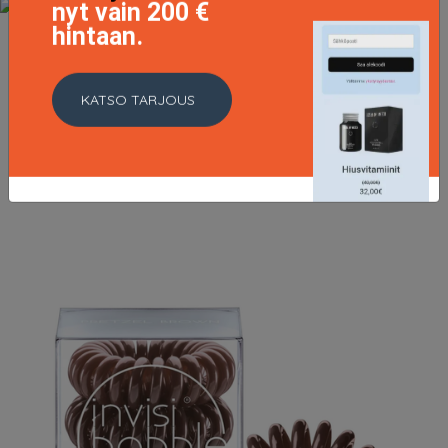
nyt vain 200 €
hintaan.
Sprunchie Duo Fruit Fiesta Simply the Zest, Invisibobble
Ponnarit, Pinnit & Hiusklipsit
KATSO TARJOUS
12.95 EUR
LISÄTIETOJA