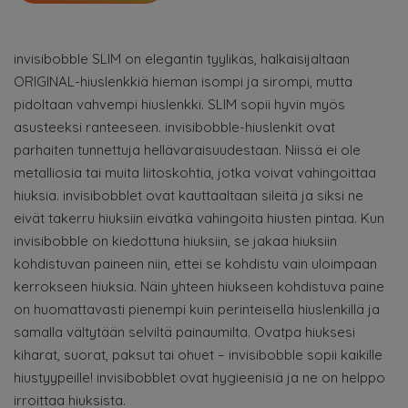
invisibobble SLIM on elegantin tyylikäs, halkaisijaltaan
ORIGINAL-hiuslenkkiä hieman isompi ja sirompi, mutta
pidoltaan vahvempi hiuslenkki. SLIM sopii hyvin myös
asusteeksi ranteeseen. invisibobble-hiuslenkit ovat
parhaiten tunnettuja hellävaraisuudestaan. Niissä ei ole
metalliosia tai muita liitoskohtia, jotka voivat vahingoittaa
hiuksia. invisibobblet ovat kauttaaltaan sileitä ja siksi ne
eivät takerru hiuksiin eivätkä vahingoita hiusten pintaa. Kun
invisibobble on kiedottuna hiuksiin, se jakaa hiuksiin
kohdistuvan paineen niin, ettei se kohdistu vain uloimpaan
kerrokseen hiuksia. Näin yhteen hiukseen kohdistuva paine
on huomattavasti pienempi kuin perinteisellä hiuslenkillä ja
samalla vältytään selviltä painaumilta. Ovatpa hiuksesi
kiharat, suorat, paksut tai ohuet – invisibobble sopii kaikille
hiustyypeille! invisibobblet ovat hygieenisiä ja ne on helppo
irroittaa hiuksista.