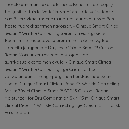
nuorekkaamman näköiselle iholle. Kenelle tuote sopii /
Ihotyypit Erittäin kuiva tai kuiva Miten tuote vaikuttaa? •
Nämä nerokkaat monitoimituotteet auttavat tekemään
ihosta nuorekkaamman näköisen. • Clinique Smart Clinical
Repair™ Wrinkle Correcting Serum on edistyksellisin
ikääntymistä hidastava seerumimme, joka häivyttää
juonteita ja ryppyjä. • Daytime Clinique Smart™ Custom-
Repair Moisturizer ravitsee ja suojaa ihoa
aurinkosuojakertoimen avulla. • Clinique Smart Clinical
Repair™ Wrinkle Correcting Eye Cream auttaa
vahvistamaan silmänympärysihon herkkää ihoa. Setin
sisältö: Clinique Smart Clinical Repair™ Wrinkle Correcting
Serum,30vml Clinique Smart™ SPF 15 Custom-Repair
Moisturizer for Dry Combination Skin, 15 ml Clinique Smart
Clinical Repair™ Wrinkle Correcting Eye Cream, 5 ml Laukku
Hajusteeton