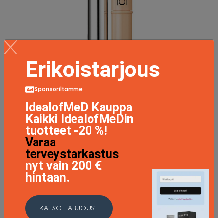
Erikoistarjous
Clinique Airbrush Concealer 1,5 ml - #Neutral Fair
Sponsoriltamme
24.9 EUR
IdealofMeD Kauppa
Kaikki IdealofMeDin
LISÄTIETOJA
tuotteet -20 %!
Varaa
terveystarkastus
nyt vain 200 €
hintaan.
KATSO TARJOUS