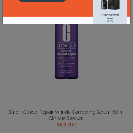
Smart Clinical Repair Wrinkle Correcting Serum, 50 ml
Clinique Seerumi
96.9 EUR