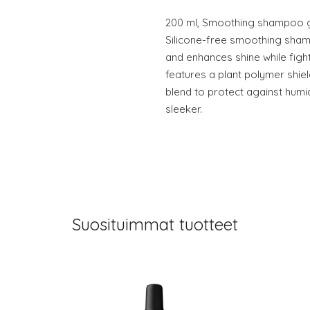
200 ml, Smoothing shampoo gen
Silicone-free smoothing sham
and enhances shine while fight
features a plant polymer shie
blend to protect against humi
sleeker.
Suosituimmat tuotteet