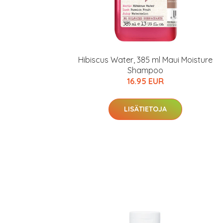
Hibiscus Water, 385 ml Maui Moisture
Shampoo
16.95 EUR
LISÄTIETOJA
Erikoist
Sponsoriltamme
IdealofMeD K
Kaikki Idealof