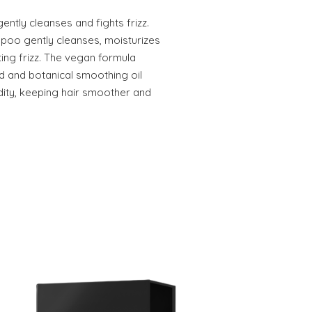
tly cleanses and fights frizz.
poo gently cleanses, moisturizes
ing frizz. The vegan formula
ld and botanical smoothing oil
dity, keeping hair smoother and