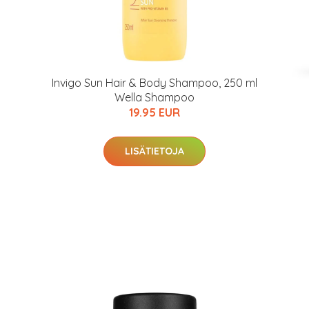
Invigo Sun Hair & Body Shampoo, 250 ml
Wella Shampoo
19.95 EUR
LISÄTIETOJA
arjous
auppa
MeDin tuotteet -20 %!