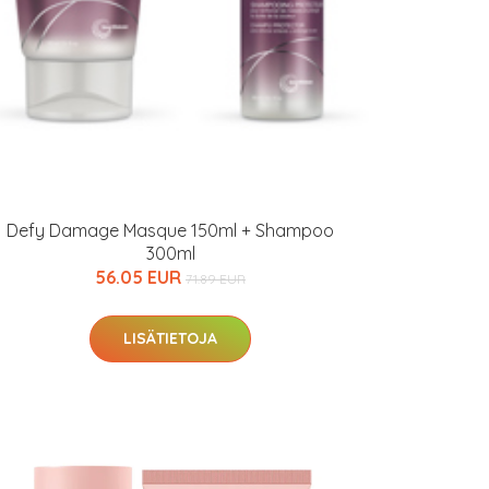
Defy Damage Masque 150ml + Shampoo
300ml
56.05 EUR
71.89 EUR
LISÄTIETOJA