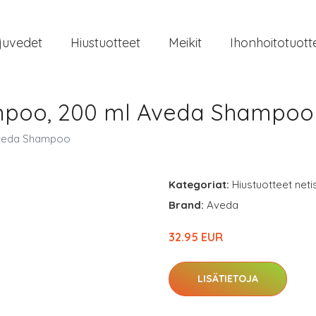
juvedet
Hiustuotteet
Meikit
Ihonhoitotuott
mpoo, 200 ml Aveda Shampoo
Aveda Shampoo
Kategoriat:
Hiustuotteet neti
Brand:
Aveda
32.95 EUR
LISÄTIETOJA