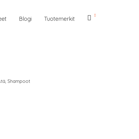
eet
Blogi
Tuotemerkit
stä
,
Shampoot