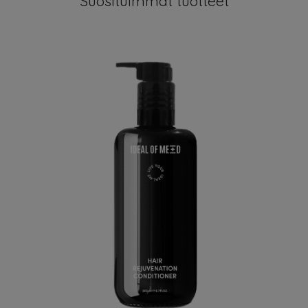
Suosituimmat tuotteet