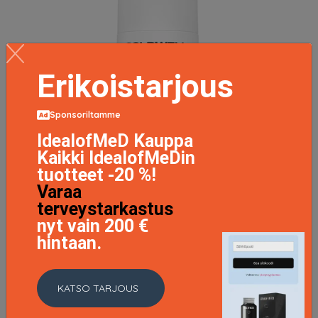
Erikoistarjous
Sponsoriltamme
IdealofMeD Kauppa
Kaikki IdealofMeDin
tuotteet -20 %!
Varaa
terveystarkastus
nyt vain 200 €
hintaan.
KATSO TARJOUS
Dualsenses Silver, 250 ml Goldwell Hopeashampoot