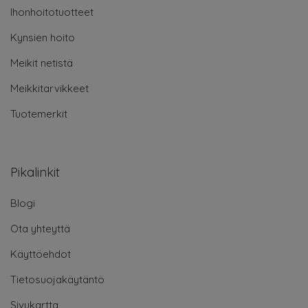
Ihonhoitotuotteet
Kynsien hoito
Meikit netistä
Meikkitarvikkeet
Tuotemerkit
Pikalinkit
Blogi
Ota yhteyttä
Käyttöehdot
Tietosuojakäytäntö
Sivukartta