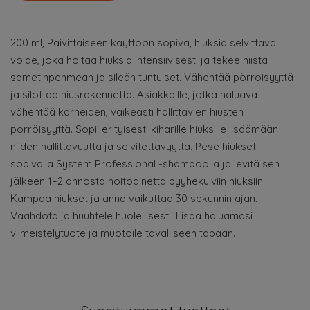
200 ml, Päivittäiseen käyttöön sopiva, hiuksia selvittävä
voide, joka hoitaa hiuksia intensiivisesti ja tekee niistä
sametinpehmeän ja sileän tuntuiset. Vähentää pörröisyyttä
ja silottaa hiusrakennetta. Asiakkaille, jotka haluavat
vähentää karheiden, vaikeasti hallittavien hiusten
pörröisyyttä. Sopii erityisesti kiharille hiuksille lisäämään
niiden hallittavuutta ja selvitettävyyttä. Pese hiukset
sopivalla System Professional -shampoolla ja levitä sen
jälkeen 1–2 annosta hoitoainetta pyyhekuiviin hiuksiin.
Kampaa hiukset ja anna vaikuttaa 30 sekunnin ajan.
Vaahdota ja huuhtele huolellisesti. Lisää haluamasi
viimeistelytuote ja muotoile tavalliseen tapaan.