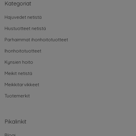
Kategoriat
Hajuvedet netistä
Hiustuotteet netistä
Parhaimmat ihonhoitotuotteet
Ihonhoitotuotteet
Kynsien hoito
Meikit netistä
Meikkitarvikkeet
Tuotemerkit
Pikalinkit
Blogi