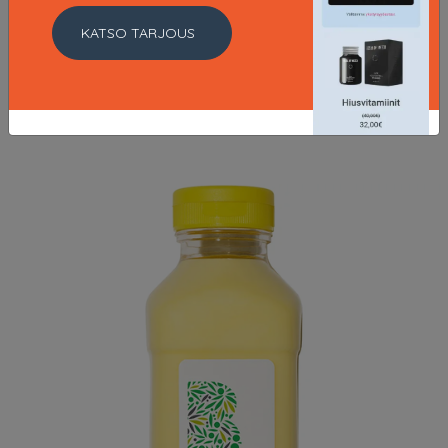
Source Essentielle Delicate Shampoo 300ml
16.76 EUR
KATSO TARJOUS
24.95 EUR
LISÄTIETOJA