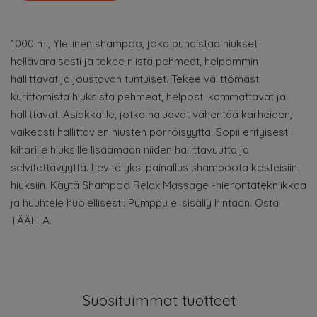
1000 ml, Ylellinen shampoo, joka puhdistaa hiukset
hellävaraisesti ja tekee niistä pehmeät, helpommin
hallittavat ja joustavan tuntuiset. Tekee välittömästi
kurittomista hiuksista pehmeät, helposti kammattavat ja
hallittavat. Asiakkaille, jotka haluavat vähentää karheiden,
vaikeasti hallittavien hiusten pörröisyyttä. Sopii erityisesti
kiharille hiuksille lisäämään niiden hallittavuutta ja
selvitettävyyttä. Levitä yksi painallus shampoota kosteisiin
hiuksiin. Käytä Shampoo Relax Massage -hierontatekniikkaa
ja huuhtele huolellisesti. Pumppu ei sisälly hintaan. Osta
TÄÄLLÄ.
Suosituimmat tuotteet