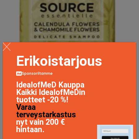
Erikoistarjous
Sponsoriltamme
IdealofMeD Kauppa
Kaikki IdealofMeDin
tuotteet -20 %!
Varaa
terveystarkastus
nyt vain 200 €
hintaan.