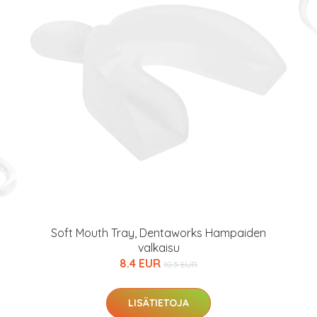
arkastus
nyt vain 200 €
Soft Mouth Tray, Dentaworks Hampaiden
valkaisu
8.4 EUR
10.5 EUR
LISÄTIETOJA