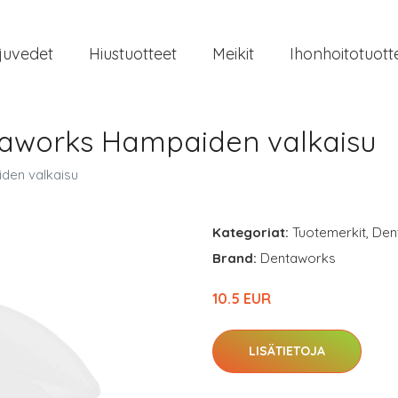
juvedet
Hiustuotteet
Meikit
Ihonhoitotuott
taworks Hampaiden valkaisu
den valkaisu
Kategoriat:
Tuotemerkit
,
Den
Brand:
Dentaworks
10.5 EUR
LISÄTIETOJA