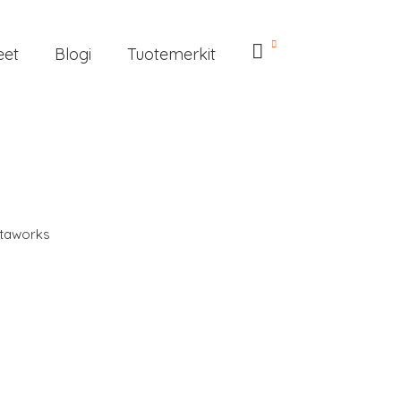
eet
Blogi
Tuotemerkit
taworks