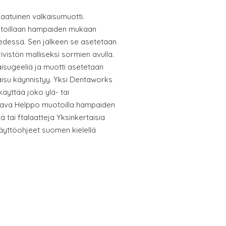
aatuinen valkaisumuotti.
otoillaan hampaiden mukaan
dessä. Sen jälkeen se asetetaan
vistön malliseksi sormien avulla.
aisugeeliä ja muotti asetetaan
kaisu käynnistyy. Yksi Dentaworks
äyttää joko ylä- tai
ava Helppo muotoilla hampaiden
ä tai ftalaatteja Yksinkertaisia
 käyttöohjeet suomen kielellä