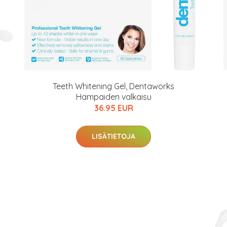
Teeth Whitening Gel, Dentaworks
Hampaiden valkaisu
36.95 EUR
LISÄTIETOJA
arjous
auppa
MeDin tuotteet -20 %!