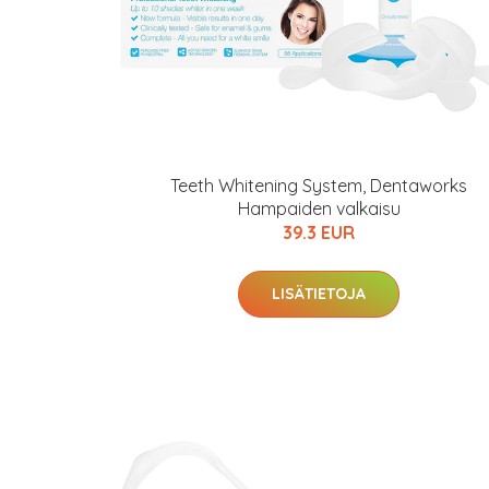
Teeth Whitening System, Dentaworks
Hampaiden valkaisu
39.3 EUR
LISÄTIETOJA
Erikoist
Sponsoriltamme
IdealofMeD K
Kaikki Idealof