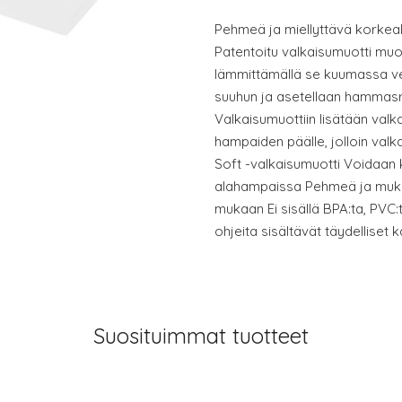
Pehmeä ja miellyttävä korkeal
Patentoitu valkaisumuotti mu
lämmittämällä se kuumassa ve
suuhun ja asetellaan hammasri
Valkaisumuottiin lisätään valk
hampaiden päälle, jolloin val
Soft -valkaisumuotti Voidaan k
alahampaissa Pehmeä ja muk
mukaan Ei sisällä BPA:ta, PVC:t
ohjeita sisältävät täydelliset
Suosituimmat tuotteet