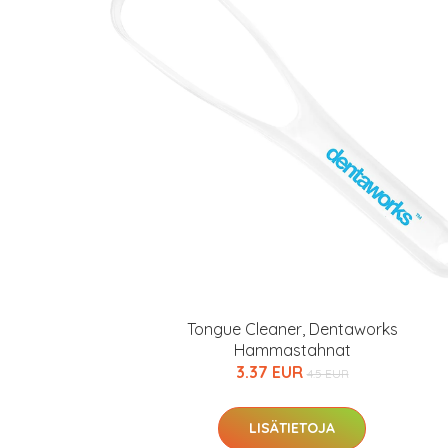
Varaa terveyst
hintaan.
KATSO TARJOUS
Tongue Cleaner, Dentaworks
Hammastahnat
3.37 EUR
4.5 EUR
LISÄTIETOJA