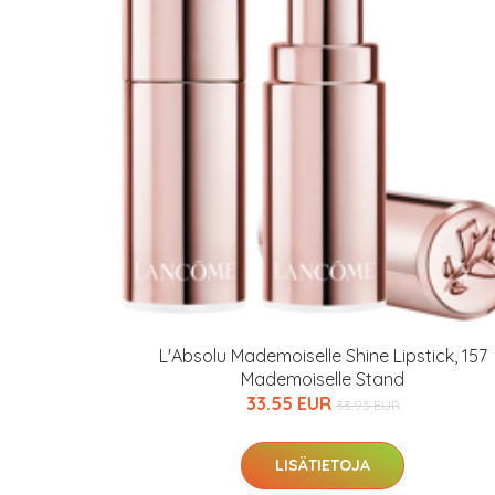
Erikoist
L'Absolu Mademoiselle Shine Lipstick, 157
Mademoiselle Stand
Sponsoriltamme
33.55 EUR
33.95 EUR
IdealofMeD K
LISÄTIETOJA
Kaikki Idealof