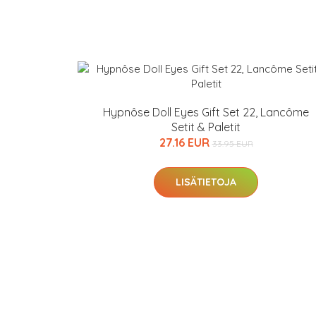
Varaa terveyst
hintaan.
KATSO TARJOUS
Hypnôse Doll Eyes Gift Set 22, Lancôme
Setit & Paletit
27.16 EUR
33.95 EUR
LISÄTIETOJA