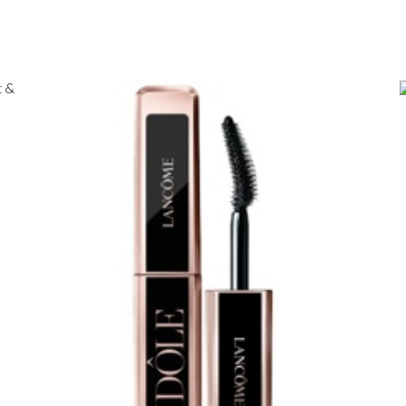
arkastus
nyt vain 200 €