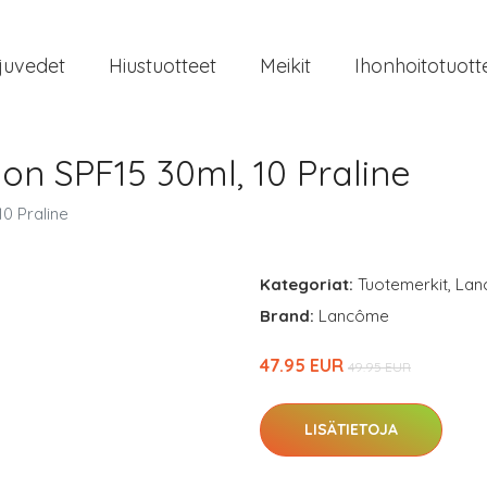
juvedet
Hiustuotteet
Meikit
Ihonhoitotuott
ion SPF15 30ml, 10 Praline
10 Praline
Kategoriat:
Tuotemerkit
,
Lan
Brand:
Lancôme
47.95 EUR
49.95 EUR
LISÄTIETOJA