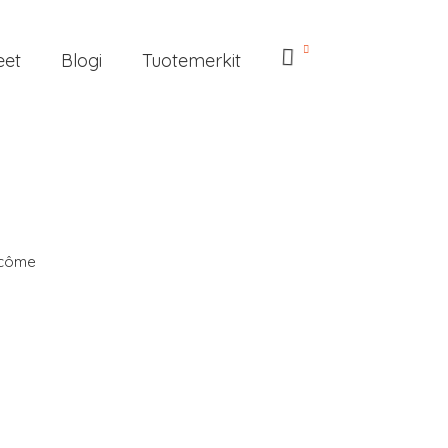
eet
Blogi
Tuotemerkit
côme