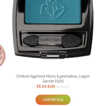
arjous
Ombre Hypnôse Mono Eyeshadow, Lagon
Secret P205
33.05 EUR
33.95 EUR
auppa
LISÄTIETOJA
MeDin tuotteet -20 %!