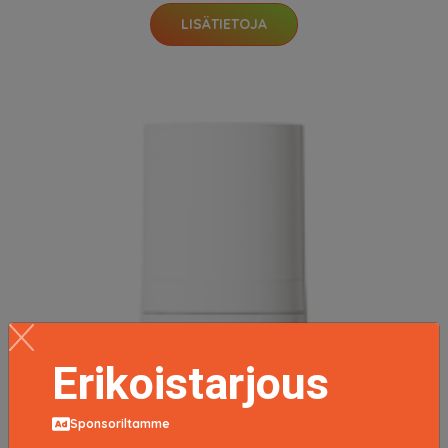
LISÄTIETOJA
Erikoistarjous
Sponsoriltamme