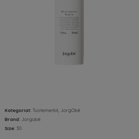
Kategoriat:
Tuotemerkit
,
JorgObé
Brand:
Jorgobé
Size:
30