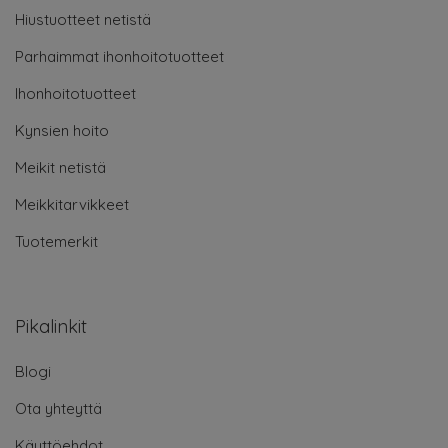
Hiustuotteet netistä
Parhaimmat ihonhoitotuotteet
Ihonhoitotuotteet
Kynsien hoito
Meikit netistä
Meikkitarvikkeet
Tuotemerkit
Pikalinkit
Blogi
Ota yhteyttä
Käyttöehdot