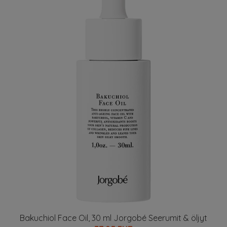
Bakuchiol Face Oil, 30 ml Jorgobé Seerumit & öljyt