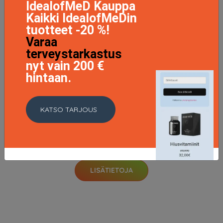
IdealofMeD Kauppa
Kaikki IdealofMeDin
tuotteet -20 %!
Varaa
terveystarkastus
nyt vain 200 €
hintaan.
KATSO TARJOUS
Bio-Active Balancing Moisturizer, 50ml
21.95 EUR
28.95 EUR
LISÄTIETOJA