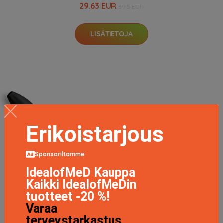
29.63 EUR
39.5 EUR
LISÄTIETOJA
Erikoistarjous
Sponsoriltamme
IdealofMeD Kauppa
Kaikki IdealofMeDin
tuotteet -20 %!
Varaa
terveystarkastus