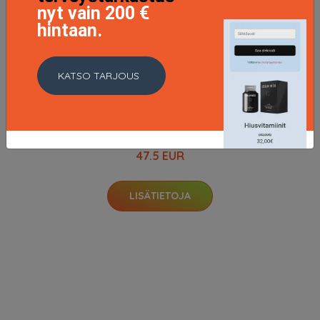
nyt vain 200 €
hintaan.
KATSO TARJOUS
Rose Quartz Curling Tong, Remington Kihartimet
47.5 EUR
LISÄTIETOJA