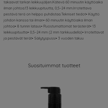
takaavat tarkan leikkuujäljen.Kätevä 60 minuutin käyttöaika
ilman johtoa.13 leikkuupituutta, 0,5–24 mm.Irrotettava
pestävä terä on helppo puhdistaa.Tekniset tiedot• Käyttö
johdon kanssa tai ilman• 60 minuutin käyttöaika ilman
johtoa• 8 tunnin lataus• Ruostumattomat terästerät• 13
leikkuupituutta• 0,5–24 mm (2 mm tarkkuudella)• Irrotettavat
ja pestävät terät• Säilytyspussi• 3 vuoden takuu
Suosituimmat tuotteet