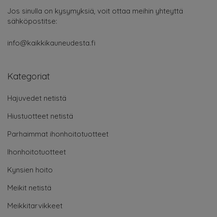
Jos sinulla on kysymyksiä, voit ottaa meihin yhteyttä
sähköpostitse:
info@kaikkikauneudesta.fi
Kategoriat
Hajuvedet netistä
Hiustuotteet netistä
Parhaimmat ihonhoitotuotteet
Ihonhoitotuotteet
Kynsien hoito
Meikit netistä
Meikkitarvikkeet